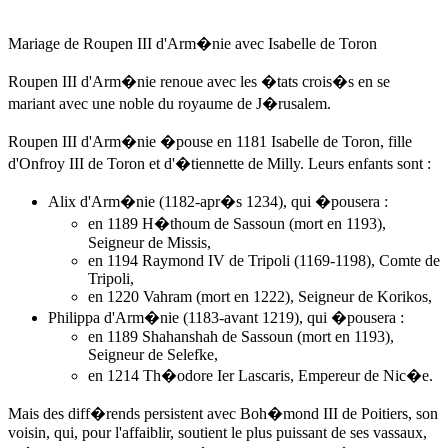
Mariage de Roupen III d'Arm�nie avec Isabelle de Toron
Roupen III d'Arm�nie renoue avec les �tats crois�s en se
mariant avec une noble du royaume de J�rusalem.
Roupen III d'Arm�nie �pouse
en 1181
Isabelle de Toron, fille
d'Onfroy III de Toron et d'�tiennette de Milly. Leurs enfants sont :
Alix d'Arm�nie
(1182-apr�s 1234), qui �pousera :
en 1189 H�thoum de Sassoun (mort en 1193),
Seigneur de Missis,
en 1194 Raymond IV de Tripoli (1169-1198), Comte de
Tripoli,
en 1220 Vahram (mort en 1222), Seigneur de Korikos,
Philippa d'Arm�nie (1183-avant 1219), qui �pousera :
en 1189 Shahanshah de Sassoun (mort en 1193),
Seigneur de Selefke,
en 1214 Th�odore Ier Lascaris, Empereur de Nic�e.
Mais des diff�rends persistent avec Boh�mond III de Poitiers, son
voisin, qui, pour l'affaiblir, soutient le plus puissant de ses vassaux,