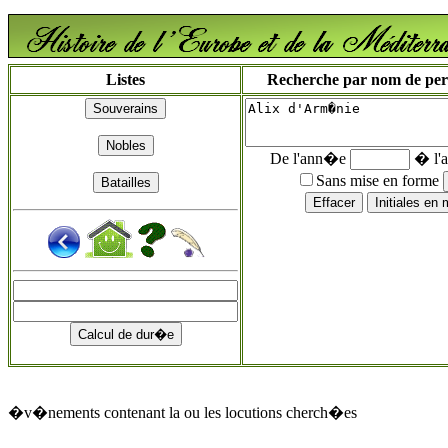
Listes
Recherche par nom de perso
De l'ann�e
� l'
Sans mise en forme
�v�nements contenant la ou les locutions cherch�es