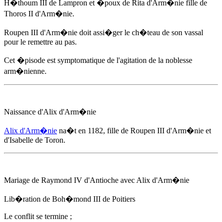
H�thoum III de Lampron et �poux de Rita d'Arm�nie fille de
Thoros II d'Arm�nie.
Roupen III d'Arm�nie doit assi�ger le ch�teau de son vassal
pour le remettre au pas.
Cet �pisode est symptomatique de l'agitation de la noblesse
arm�nienne.
Naissance d'
Alix d'Arm�nie
Alix d'Arm�nie
na�t
en 1182
, fille de Roupen III d'Arm�nie et
d'Isabelle de Toron.
Mariage de Raymond IV d'Antioche avec
Alix d'Arm�nie
Lib�ration de Boh�mond III de Poitiers
Le conflit se termine ;