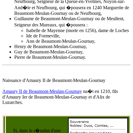
Neufbourg, Seigneur de la Queue-en-Yvelines, Noyon-sur-
And�le et Neufbourg, qui �pousera en 1240 Marguerite de
Beaumont-Meulan-Gournay ou de Neufbourg,
Guillaume de Beaumont-Meulan-Gournay ou de Meullent,
Seigneur des Mureaux, qui �pousera :
Isabelle de Mayenne (morte en 1256), dame de Loches
Ide de Formeville,
Ann de Beaumont-Meulan-Gournay,
Henry de Beaumont-Meulan-Gournay,
Guy de Beaumont-Meulan-Gournay,
Pierre de Beaumont-Meulan-Gournay.
Naissance d'Amaury II de Beaumont-Meulan-Gournay
Amaury II de Beaumont-Meulan-Gournay
na�t
en 1210
, fils
d'Amaury Ier de Beaumont-Meulan-Gournay et d'
Alix de
Luzarches
.
Si, dans le r�sultat d'une