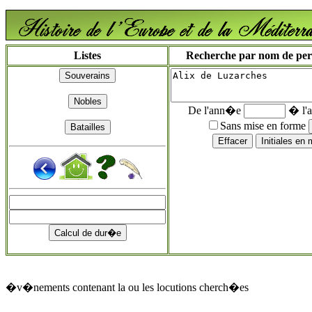
Listes
Recherche par nom de perso
De l'ann�e
� l'
Sans mise en forme
�v�nements contenant la ou les locutions cherch�es