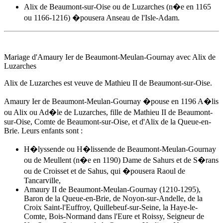
Alix de Beaumont-sur-Oise ou de Luzarches (n�e en 1165
ou 1166-1216) �pousera Anseau de l'Isle-Adam.
Mariage d'Amaury Ier de Beaumont-Meulan-Gournay avec
Alix de
Luzarches
Alix de Luzarches
est veuve de Mathieu II de Beaumont-sur-Oise.
Amaury Ier de Beaumont-Meulan-Gournay �pouse
en 1196
A�lis
ou Alix ou Ad�le de Luzarches, fille de Mathieu II de Beaumont-
sur-Oise, Comte de Beaumont-sur-Oise, et d'Alix de la Queue-en-
Brie. Leurs enfants sont :
H�lyssende ou H�lissende de Beaumont-Meulan-Gournay
ou de Meullent (n�e en 1190) Dame de Sahurs et de S�rans
ou de Croisset et de Sahus, qui �pousera Raoul de
Tancarville,
Amaury II de Beaumont-Meulan-Gournay (1210-1295),
Baron de la Queue-en-Brie, de Noyon-sur-Andelle, de la
Croix Saint-l'Euffroy, Quillebeuf-sur-Seine, la Haye-le-
Comte, Bois-Normand dans l'Eure et Roissy, Seigneur de