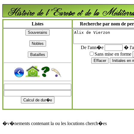
Listes
Recherche par nom de perso
De l'ann�e
� l'
Sans mise en forme
�v�nements contenant la ou les locutions cherch�es