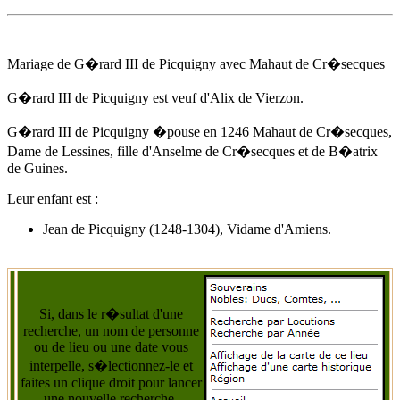
Mariage de G�rard III de Picquigny avec Mahaut de Cr�secques
G�rard III de Picquigny est veuf d'
Alix de Vierzon
.
G�rard III de Picquigny �pouse
en 1246
Mahaut de Cr�secques,
Dame de Lessines, fille d'Anselme de Cr�secques et de B�atrix
de Guines.
Leur enfant est :
Jean de Picquigny (1248-1304), Vidame d'Amiens.
Si, dans le r�sultat d'une
recherche, un nom de personne
ou de lieu ou une date vous
interpelle, s�lectionnez-le et
faites un clique droit pour lancer
une nouvelle recherche.