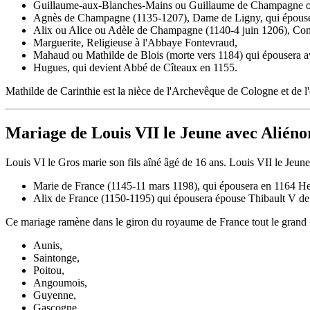
Guillaume-aux-Blanches-Mains ou Guillaume de Champagne ou G
Agnès de Champagne (1135-1207), Dame de Ligny, qui épouser
Alix ou Alice ou Adèle de Champagne (1140-4 juin 1206), Com
Marguerite, Religieuse à l'Abbaye Fontevraud,
Mahaud ou Mathilde de Blois (morte vers 1184) qui épousera 
Hugues, qui devient Abbé de Cîteaux en 1155.
Mathilde de Carinthie est la nièce de l'Archevêque de Cologne et de 
Mariage de Louis VII le Jeune avec Aliéno
Louis VI le Gros marie son fils aîné âgé de 16 ans. Louis VII le Jeune 
Marie de France (1145-11 mars 1198), qui épousera en 1164 He
Alix de France (1150-1195) qui épousera épouse Thibault V de
Ce mariage ramène dans le giron du royaume de France tout le grand 
Aunis,
Saintonge,
Poitou,
Angoumois,
Guyenne,
Gascogne,