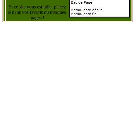
Si ce site vous est utile, placez
le dans vos favoris ou marques-
pages !