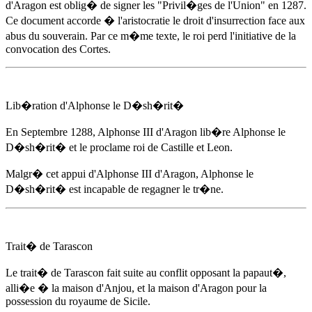
d'Aragon
est oblig� de signer les "Privil�ges de l'Union"
en 1287
.
Ce document accorde � l'aristocratie le droit d'insurrection face aux
abus du souverain. Par ce m�me texte, le roi perd l'initiative de la
convocation des Cortes.
Lib�ration d'Alphonse le D�sh�rit�
En Septembre 1288
,
Alphonse III d'Aragon
lib�re Alphonse le
D�sh�rit� et le proclame roi de Castille et Leon.
Malgr� cet appui d'
Alphonse III d'Aragon
, Alphonse le
D�sh�rit� est incapable de regagner le tr�ne.
Trait� de Tarascon
Le trait� de Tarascon fait suite au conflit opposant la papaut�,
alli�e � la maison d'Anjou, et la maison d'Aragon pour la
possession du royaume de Sicile.