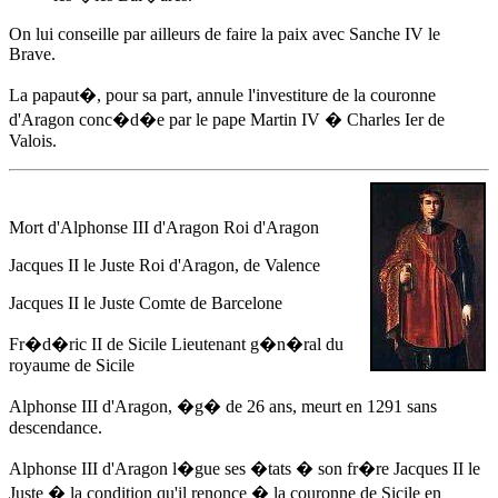
On lui conseille par ailleurs de faire la paix avec Sanche IV le
Brave.
La papaut�, pour sa part, annule l'investiture de la couronne
d'Aragon conc�d�e par le pape Martin IV � Charles Ier de
Valois.
Mort d'
Alphonse III d'Aragon
Roi d'Aragon
Jacques II le Juste Roi d'Aragon, de Valence
Jacques II le Juste Comte de Barcelone
Fr�d�ric II de Sicile Lieutenant g�n�ral du
royaume de Sicile
Alphonse III d'Aragon
, �g� de 26 ans, meurt
en 1291
sans
descendance.
Alphonse III d'Aragon
l�gue ses �tats � son fr�re Jacques II le
Juste � la condition qu'il renonce � la couronne de Sicile en