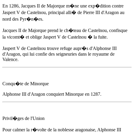
En 1286
, Jacques II de Majorque m�ne une exp�dition contre
Jaspert V de Castelnou, principal alli� de Pierre III d'Aragon au
nord des Pyr�n�es.
Jacques II de Majorque prend le ch�teau de Castelnou, confisque
la vicomt� et oblige Jaspert V de Castelnou � la fuite.
Jaspert V de Castelnou trouve refuge aupr�s d'
Alphonse III
d'Aragon
, qui lui confie des seigneuries dans le royaume de
Valence.
Conqu�te de Minorque
Alphonse III d'Aragon
conquiert Minorque
en 1287
.
Privil�ges de l'Union
Pour calmer la r�volte de la noblesse aragonaise,
Alphonse III