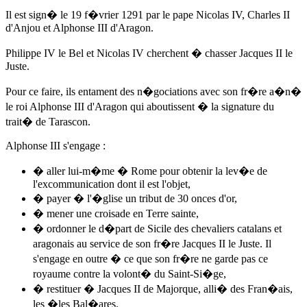
Il est sign�
le 19 f�vrier 1291
par le pape Nicolas IV, Charles II
d'Anjou et
Alphonse III d'Aragon
.
Philippe IV le Bel et Nicolas IV cherchent � chasser Jacques II le
Juste.
Pour ce faire, ils entament des n�gociations avec son fr�re a�n�
le roi
Alphonse III d'Aragon
qui aboutissent � la signature du
trait� de Tarascon.
Alphonse III s'engage :
� aller lui-m�me � Rome pour obtenir la lev�e de
l'excommunication dont il est l'objet,
� payer � l'�glise un tribut de 30 onces d'or,
� mener une croisade en Terre sainte,
� ordonner le d�part de Sicile des chevaliers catalans et
aragonais au service de son fr�re Jacques II le Juste. Il
s'engage en outre � ce que son fr�re ne garde pas ce
royaume contre la volont� du Saint-Si�ge,
� restituer � Jacques II de Majorque, alli� des Fran�ais,
les �les Bal�ares.