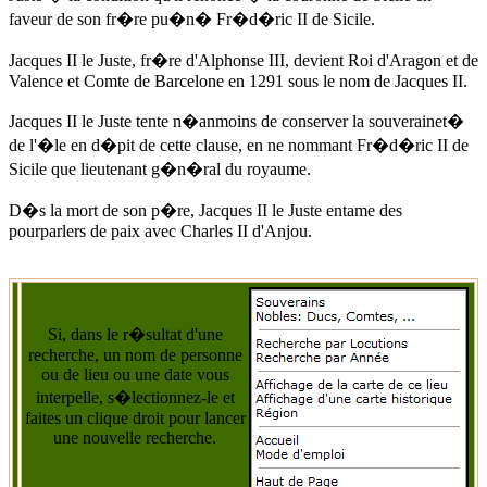
faveur de son fr�re pu�n� Fr�d�ric II de Sicile.
Jacques II le Juste, fr�re d'Alphonse III, devient Roi d'Aragon et de
Valence et Comte de Barcelone
en 1291
sous le nom de Jacques II.
Jacques II le Juste tente n�anmoins de conserver la souverainet�
de l'�le en d�pit de cette clause, en ne nommant Fr�d�ric II de
Sicile que lieutenant g�n�ral du royaume.
D�s la mort de son p�re, Jacques II le Juste entame des
pourparlers de paix avec Charles II d'Anjou.
Si, dans le r�sultat d'une
recherche, un nom de personne
ou de lieu ou une date vous
interpelle, s�lectionnez-le et
faites un clique droit pour lancer
une nouvelle recherche.