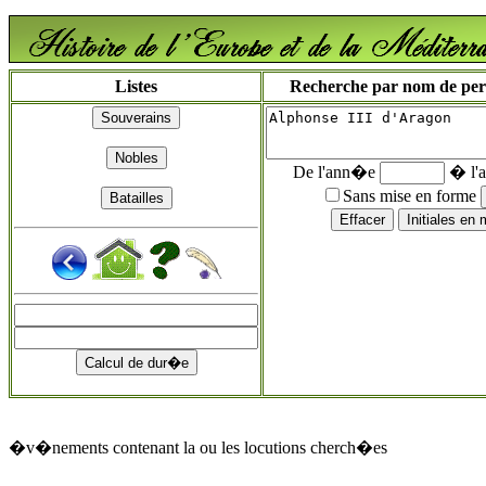
Listes
Recherche par nom de perso
De l'ann�e
� l'
Sans mise en forme
�v�nements contenant la ou les locutions cherch�es