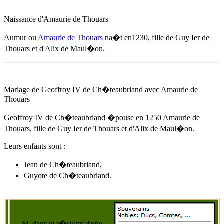
Naissance d'
Amaurie de Thouars
Aumur ou
Amaurie de Thouars
na�t
en1230
, fille de Guy Ier de
Thouars et d'Alix de Maul�on.
Mariage de Geoffroy IV de Ch�teaubriand avec
Amaurie de
Thouars
Geoffroy IV de Ch�teaubriand �pouse
en 1250
Amaurie de
Thouars
, fille de Guy Ier de Thouars et d'Alix de Maul�on.
Leurs enfants sont :
Jean de Ch�teaubriand,
Guyote de Ch�teaubriand.
Si, dans le r�sultat d'une