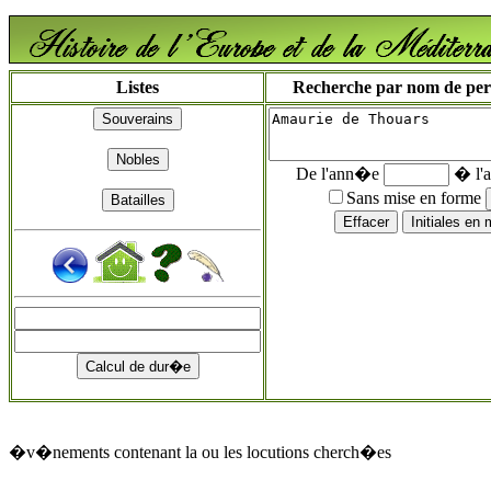
Listes
Recherche par nom de perso
De l'ann�e
� l'
Sans mise en forme
�v�nements contenant la ou les locutions cherch�es