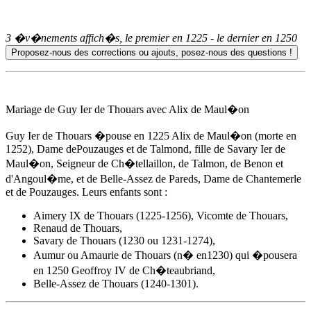
3 �v�nements affich�s, le premier en
1225
- le dernier en
1250
Mariage de Guy Ier de Thouars avec Alix de Maul�on
Guy Ier de Thouars �pouse
en 1225
Alix de Maul�on (morte en
1252), Dame dePouzauges et de Talmond, fille de Savary Ier de
Maul�on, Seigneur de Ch�tellaillon, de Talmon, de Benon et
d'Angoul�me, et de Belle-Assez de Pareds, Dame de Chantemerle
et de Pouzauges. Leurs enfants sont :
Aimery IX de Thouars (1225-1256), Vicomte de Thouars,
Renaud de Thouars,
Savary de Thouars (1230 ou 1231-1274),
Aumur ou
Amaurie de Thouars
(n� en1230) qui �pousera
en 1250 Geoffroy IV de Ch�teaubriand,
Belle-Assez de Thouars (1240-1301).