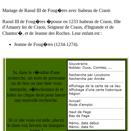
Mariage de Raoul III de Foug�res avec Isabeau de Craon
Raoul III de Foug�res �pouse
en 1233
Isabeau de Craon, fille
d'
Amaury Ier de Craon
, Seigneur de Craon, d'Ingrande et de
Chantoc�, et de Jeanne des Roches. Leur enfant est :
Jeanne de Foug�res (1234-1274).
Si, dans le r�sultat d'une
recherche, un nom de personne
ou de lieu ou une date vous
interpelle, s�lectionnez-le et
faites un clique droit pour lancer
une nouvelle recherche.
Si ce site vous est utile, placez
le dans vos favoris ou marques-
pages !