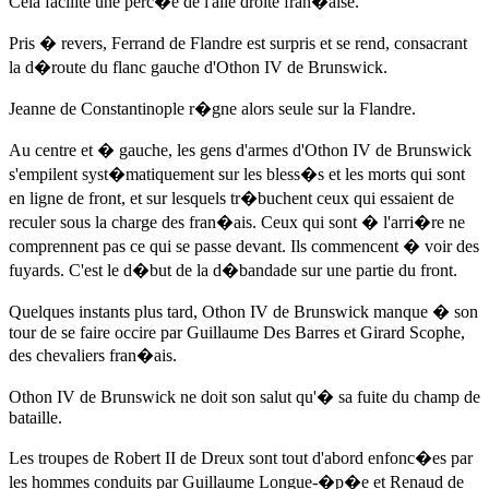
Cela facilite une perc�e de l'aile droite fran�aise.
Pris � revers, Ferrand de Flandre est surpris et se rend, consacrant
la d�route du flanc gauche d'Othon IV de Brunswick.
Jeanne de Constantinople r�gne alors seule sur la Flandre.
Au centre et � gauche, les gens d'armes d'Othon IV de Brunswick
s'empilent syst�matiquement sur les bless�s et les morts qui sont
en ligne de front, et sur lesquels tr�buchent ceux qui essaient de
reculer sous la charge des fran�ais. Ceux qui sont � l'arri�re ne
comprennent pas ce qui se passe devant. Ils commencent � voir des
fuyards. C'est le d�but de la d�bandade sur une partie du front.
Quelques instants plus tard, Othon IV de Brunswick manque � son
tour de se faire occire par Guillaume Des Barres et Girard Scophe,
des chevaliers fran�ais.
Othon IV de Brunswick ne doit son salut qu'� sa fuite du champ de
bataille.
Les troupes de Robert II de Dreux sont tout d'abord enfonc�es par
les hommes conduits par Guillaume Longue-�p�e et Renaud de