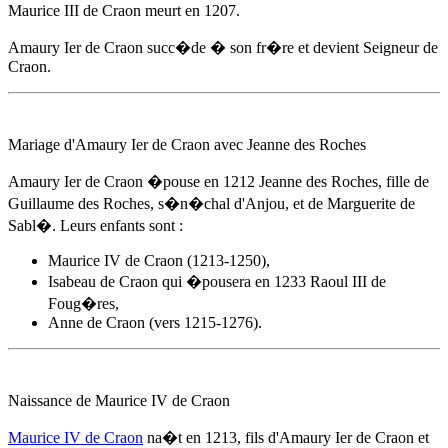
Maurice III de Craon meurt
en 1207
.
Amaury Ier de Craon
succ�de � son fr�re et devient Seigneur de
Craon.
Mariage d'
Amaury Ier de Craon
avec Jeanne des Roches
Amaury Ier de Craon
�pouse
en 1212
Jeanne des Roches, fille de
Guillaume des Roches, s�n�chal d'Anjou, et de Marguerite de
Sabl�. Leurs enfants sont :
Maurice IV de Craon (1213-1250),
Isabeau de Craon qui �pousera en 1233 Raoul III de
Foug�res,
Anne de Craon (vers 1215-1276).
Naissance de Maurice IV de Craon
Maurice IV de Craon
na�t
en 1213
, fils d'
Amaury Ier de Craon
et