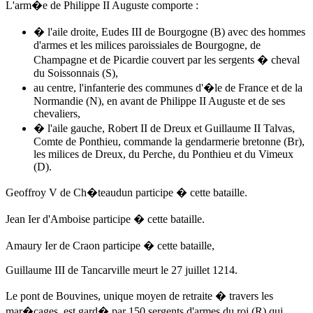
L'arm�e de Philippe II Auguste comporte :
� l'aile droite, Eudes III de Bourgogne (B) avec des hommes
d'armes et les milices paroissiales de Bourgogne, de
Champagne et de Picardie couvert par les sergents � cheval
du Soissonnais (S),
au centre, l'infanterie des communes d'�le de France et de la
Normandie (N), en avant de Philippe II Auguste et de ses
chevaliers,
� l'aile gauche, Robert II de Dreux et Guillaume II Talvas,
Comte de Ponthieu, commande la gendarmerie bretonne (Br),
les milices de Dreux, du Perche, du Ponthieu et du Vimeux
(D).
Geoffroy V de Ch�teaudun participe � cette bataille.
Jean Ier d'Amboise participe � cette bataille.
Amaury Ier de Craon
participe � cette bataille,
Guillaume III de Tancarville meurt
le 27 juillet 1214
.
Le pont de Bouvines, unique moyen de retraite � travers les
mar�cages, est gard� par 150 sergents d'armes du roi (R) qui