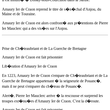
Amaury Ier de Craon
reprend le titre de s�n�chal d'Anjou, du
Maine et de Touraine.
Amaury Ier de Craon
est alors confront� aux pr�tentions de Pierre
Ier Mauclerc qui a des vis�es sur l'Anjou.
Prise de Ch�teaubriant et de La Guerche de Bretagne
Amaury Ier de Craon
est fait prisonnier
Lib�ration d'
Amaury Ier de Craon
En 1223
,
Amaury Ier de Craon
s'empare de Ch�teaubriant et de La
Guerche de Bretagne appartenant � la seigneurie de Pouanc�,
mais il ne peut s'emparer du ch�teau de Pouanc�.
Alert�, Pierre Ier Mauclerc arrive � la rescousse et surprend les
troupes ext�nu�es d'
Amaury Ier de Craon
. C'est la d�route.
Amaury Ier de Craon
est fait prisonnier.