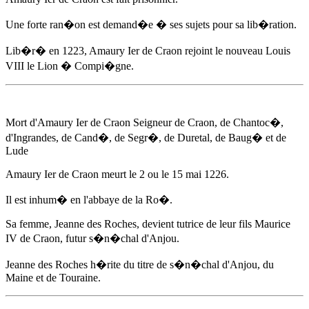
Une forte ran�on est demand�e � ses sujets pour sa lib�ration.
Lib�r�
en 1223
,
Amaury Ier de Craon
rejoint le nouveau Louis
VIII le Lion � Compi�gne.
Mort d'
Amaury Ier de Craon
Seigneur de Craon, de Chantoc�,
d'Ingrandes, de Cand�, de Segr�, de Duretal, de Baug� et de
Lude
Amaury Ier de Craon
meurt
le 2 ou le 15 mai 1226
.
Il est inhum� en l'abbaye de la Ro�.
Sa femme, Jeanne des Roches, devient tutrice de leur fils Maurice
IV de Craon, futur s�n�chal d'Anjou.
Jeanne des Roches h�rite du titre de s�n�chal d'Anjou, du
Maine et de Touraine.