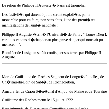
Le retour de Philippe II Auguste � Paris est triomphal.
Les festivit�s qui durent 6 jours seront exploit�es par la
monarchie pour en faire, non sans abus, l'une des premi�res
manifestations de l'unit� nationale :
Philippe II Auguste �crit � l'Universit� de Paris : " Louez Dieu !,
car nous venons d'�chapper au plus grave danger qui nous ait pu
menacer... ".
Raoul Ier de Lusignan se fait confisquer ses terres par Philippe II
Auguste.
Mort de Guillaume des Roches Seigneur de Longu�-Jumelles, de
Ch�teau-du-Loir, de Sabl�, de Rochecorbon,
Amaury Ier de Craon
S�n�chal d'Anjou, du Maine et de Touraine
Guillaume des Roches meurt
le 15 juillet 1222
.
Il est inhum� � Dissay-sous-Courcillon dans la Sarthe.