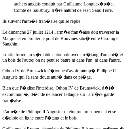
archers anglais conduit par Guillaume Longue-�p�e,
Comte de Salisbury, fr�re naturel de Jean-Sans-Terre.
Ils suivent l'arm�e fran�aise qui se replie.
Le dimanche 27 juillet 1214
l'arm�e fran�aise doit traverser la
Marque et emprunter le pont de Bouvines situ� entre Cisoing et
Sanghin.
Le site forme un v�ritable entonnoir avec un �tang d'un cot� et
un bois de l'autre; on ne peut se battre ni dans l'un, ni dans l'autre.
Othon IV de Brunswick s'�tonne d'avoir rattrap� Philippe II
Auguste qui l'a sans doute attir� dans ce pi�ge.
Bien que l'�glise l'interdise, Othon IV de Brunswick, d�j�
excommuni�, d�cide de lancer l'attaque sur l'arri�re-garde
fran�aise.
L'arm�e de Philippe II Auguste se retourne brusquement et se
d�ploie en ligne entre l'�tang et le bois.
Guillaume le Breton, chapelain de Philippe II Auguste, pr�sent �