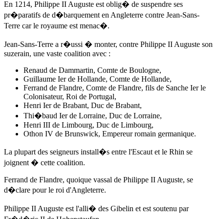
En 1214
, Philippe II Auguste est oblig� de suspendre ses
pr�paratifs de d�barquement en Angleterre contre Jean-Sans-
Terre car le royaume est menac�.
Jean-Sans-Terre a r�ussi � monter, contre Philippe II Auguste son
suzerain, une vaste coalition avec :
Renaud de Dammartin, Comte de Boulogne,
Guillaume Ier de Hollande, Comte de Hollande,
Ferrand de Flandre, Comte de Flandre, fils de Sanche Ier le
Colonisateur, Roi de Portugal,
Henri Ier de Brabant, Duc de Brabant,
Thi�baud Ier de Lorraine, Duc de Lorraine,
Henri III de Limbourg, Duc de Limbourg,
Othon IV de Brunswick, Empereur romain germanique.
La plupart des seigneurs install�s entre l'Escaut et le Rhin se
joignent � cette coalition.
Ferrand de Flandre, quoique vassal de Philippe II Auguste, se
d�clare pour le roi d'Angleterre.
Philippe II Auguste est l'alli� des Gibelin et est soutenu par