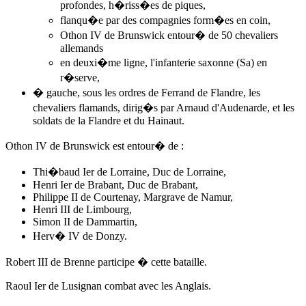
profondes, h�riss�es de piques,
flanqu�e par des compagnies form�es en coin,
Othon IV de Brunswick entour� de 50 chevaliers
allemands
en deuxi�me ligne, l'infanterie saxonne (Sa) en
r�serve,
� gauche, sous les ordres de Ferrand de Flandre, les
chevaliers flamands, dirig�s par Arnaud d'Audenarde, et les
soldats de la Flandre et du Hainaut.
Othon IV de Brunswick est entour� de :
Thi�baud Ier de Lorraine, Duc de Lorraine,
Henri Ier de Brabant, Duc de Brabant,
Philippe II de Courtenay, Margrave de Namur,
Henri III de Limbourg,
Simon II de Dammartin,
Herv� IV de Donzy.
Robert III de Brenne participe � cette bataille.
Raoul Ier de Lusignan combat avec les Anglais.