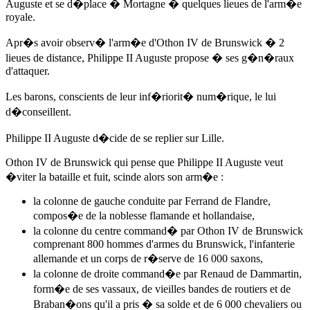
Auguste et se d�place � Mortagne � quelques lieues de l'arm�e
royale.
Apr�s avoir observ� l'arm�e d'Othon IV de Brunswick � 2
lieues de distance, Philippe II Auguste propose � ses g�n�raux
d'attaquer.
Les barons, conscients de leur inf�riorit� num�rique, le lui
d�conseillent.
Philippe II Auguste d�cide de se replier sur Lille.
Othon IV de Brunswick qui pense que Philippe II Auguste veut
�viter la bataille et fuit, scinde alors son arm�e :
la colonne de gauche conduite par Ferrand de Flandre,
compos�e de la noblesse flamande et hollandaise,
la colonne du centre command� par Othon IV de Brunswick
comprenant 800 hommes d'armes du Brunswick, l'infanterie
allemande et un corps de r�serve de 16 000 saxons,
la colonne de droite command�e par Renaud de Dammartin,
form�e de ses vassaux, de vieilles bandes de routiers et de
Braban�ons qu'il a pris � sa solde et de 6 000 chevaliers ou