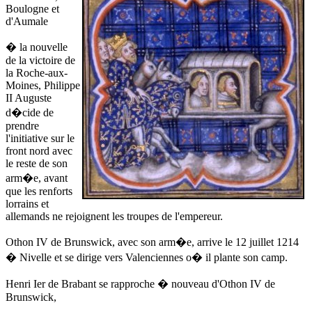
Boulogne et
d'Aumale
� la nouvelle
de la victoire de
la Roche-aux-
Moines, Philippe
II Auguste
d�cide de
prendre
l'initiative sur le
front nord avec
le reste de son
arm�e, avant
que les renforts
lorrains et
allemands ne rejoignent les troupes de l'empereur.
Othon IV de Brunswick, avec son arm�e, arrive
le 12 juillet 1214
� Nivelle et se dirige vers Valenciennes o� il plante son camp.
Henri Ier de Brabant se rapproche � nouveau d'Othon IV de
Brunswick,