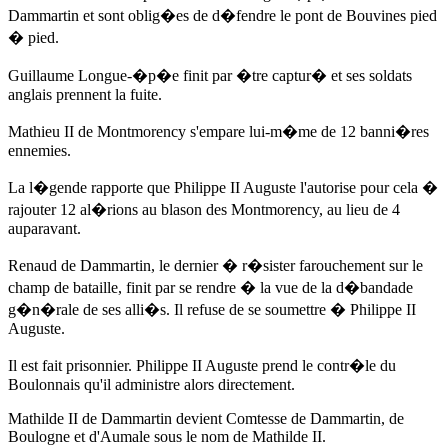
Dammartin et sont oblig�es de d�fendre le pont de Bouvines pied
� pied.
Guillaume Longue-�p�e finit par �tre captur� et ses soldats
anglais prennent la fuite.
Mathieu II de Montmorency s'empare lui-m�me de 12 banni�res
ennemies.
La l�gende rapporte que Philippe II Auguste l'autorise pour cela �
rajouter 12 al�rions au blason des Montmorency, au lieu de 4
auparavant.
Renaud de Dammartin, le dernier � r�sister farouchement sur le
champ de bataille, finit par se rendre � la vue de la d�bandade
g�n�rale de ses alli�s. Il refuse de se soumettre � Philippe II
Auguste.
Il est fait prisonnier. Philippe II Auguste prend le contr�le du
Boulonnais qu'il administre alors directement.
Mathilde II de Dammartin devient Comtesse de Dammartin, de
Boulogne et d'Aumale sous le nom de Mathilde II.