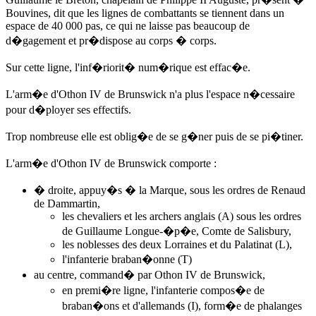
Bouvines, dit que les lignes de combattants se tiennent dans un
espace de 40 000 pas, ce qui ne laisse pas beaucoup de
d�gagement et pr�dispose au corps � corps.
Sur cette ligne, l'inf�riorit� num�rique est effac�e.
L'arm�e d'Othon IV de Brunswick n'a plus l'espace n�cessaire
pour d�ployer ses effectifs.
Trop nombreuse elle est oblig�e de se g�ner puis de se pi�tiner.
L'arm�e d'Othon IV de Brunswick comporte :
� droite, appuy�s � la Marque, sous les ordres de Renaud
de Dammartin,
les chevaliers et les archers anglais (A) sous les ordres
de Guillaume Longue-�p�e, Comte de Salisbury,
les noblesses des deux Lorraines et du Palatinat (L),
l'infanterie braban�onne (T)
au centre, command� par Othon IV de Brunswick,
en premi�re ligne, l'infanterie compos�e de
braban�ons et d'allemands (I), form�e de phalanges