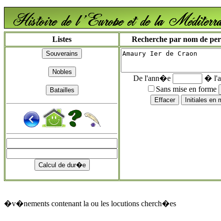
Listes
Recherche par nom de perso
De l'ann�e
� l'
Sans mise en forme
�v�nements contenant la ou les locutions cherch�es