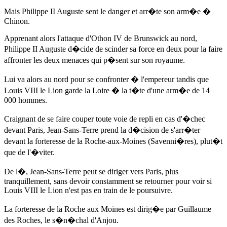
Mais Philippe II Auguste sent le danger et arr�te son arm�e �
Chinon.
Apprenant alors l'attaque d'Othon IV de Brunswick au nord,
Philippe II Auguste d�cide de scinder sa force en deux pour la faire
affronter les deux menaces qui p�sent sur son royaume.
Lui va alors au nord pour se confronter � l'empereur tandis que
Louis VIII le Lion garde la Loire � la t�te d'une arm�e de 14
000 hommes.
Craignant de se faire couper toute voie de repli en cas d'�chec
devant Paris, Jean-Sans-Terre prend la d�cision de s'arr�ter
devant la forteresse de la Roche-aux-Moines (Savenni�res), plut�t
que de l'�viter.
De l�, Jean-Sans-Terre peut se diriger vers Paris, plus
tranquillement, sans devoir constamment se retourner pour voir si
Louis VIII le Lion n'est pas en train de le poursuivre.
La forteresse de la Roche aux Moines est dirig�e par Guillaume
des Roches, le s�n�chal d'Anjou.