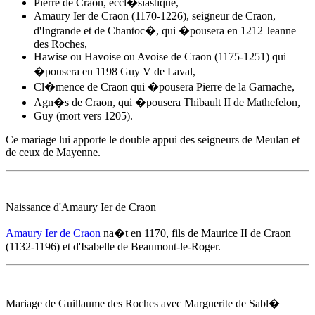
Pierre de Craon, eccl�siastique,
Amaury Ier de Craon
(1170-1226), seigneur de Craon,
d'Ingrande et de Chantoc�, qui �pousera en 1212 Jeanne
des Roches,
Hawise ou Havoise ou Avoise de Craon (1175-1251) qui
�pousera en 1198 Guy V de Laval,
Cl�mence de Craon qui �pousera Pierre de la Garnache,
Agn�s de Craon, qui �pousera Thibault II de Mathefelon,
Guy (mort vers 1205).
Ce mariage lui apporte le double appui des seigneurs de Meulan et
de ceux de Mayenne.
Naissance d'
Amaury Ier de Craon
Amaury Ier de Craon
na�t
en 1170
, fils de Maurice II de Craon
(1132-1196) et d'Isabelle de Beaumont-le-Roger.
Mariage de Guillaume des Roches avec Marguerite de Sabl�