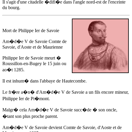
Il s'agit d'une citadelle �difi�e dans l'angle nord-est de l'enceinte
du bourg.
Mort de Philippe Ier de Savoie
Am�d�e V de Savoie
Comte de
Savoie, d'Aoste et de Maurienne
Philippe Ier de Savoie meurt �
Roussillon-en-Bugey
le 15 juin ou
ao�t 1285
.
Il est inhum� dans l'abbaye de Hautecombe.
Le fr�re a�n� d'
Am�d�e V de Savoie
a un fils encore mineur,
Philippe Ier de Pi�mont.
Malgr� cela
Am�d�e V de Savoie
succ�de � son oncle,
�tant son plus proche parent.
Am�d�e V de Savoie
devient Comte de Savoie, d'Aoste et de