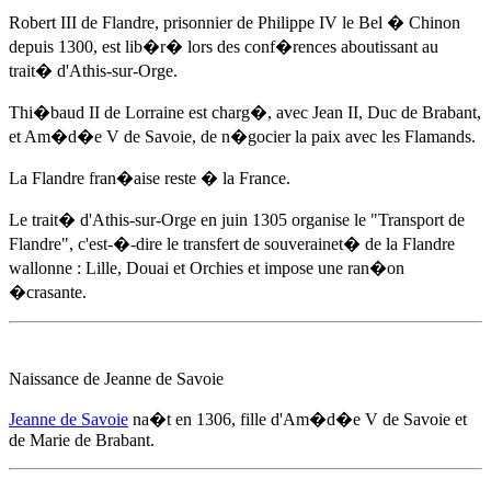
Robert III de Flandre, prisonnier de Philippe IV le Bel � Chinon
depuis 1300, est lib�r� lors des conf�rences aboutissant au
trait� d'Athis-sur-Orge.
Thi�baud II de Lorraine est charg�, avec Jean II, Duc de Brabant,
et
Am�d�e V de Savoie
, de n�gocier la paix avec les Flamands.
La Flandre fran�aise reste � la France.
Le trait� d'Athis-sur-Orge
en juin 1305
organise le "Transport de
Flandre", c'est-�-dire le transfert de souverainet� de la Flandre
wallonne : Lille, Douai et Orchies et impose une ran�on
�crasante.
Naissance de Jeanne de Savoie
Jeanne de Savoie
na�t
en 1306
, fille d'
Am�d�e V de Savoie
et
de Marie de Brabant.