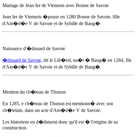
Mariage de Jean Ier de Viennois avec Bonne de Savoie
Jean Ier de Viennois �pouse
en 1280
Bonne de Savoie, fille
d'
Am�d�e V de Savoie
et de Sybille de Baug�.
Naissance d'�douard de Savoie
�douard de Savoie
, dit le Lib�ral, na�t � Baug�
en 1284
, fils
d'
Am�d�e V de Savoie
et de Sybille de Baug�.
Mention du ch�teau de Thonon
En 1285
, e ch�teau de Thonon est mentionn� avec son
ch�telain, dans un acte d'
Am�d�e V de Savoie
.
Les historiens en d�duisent donc qu'il est � l'origine de sa
construction.