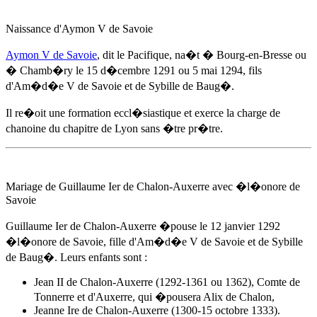
Naissance d'Aymon V de Savoie
Aymon V de Savoie
, dit le Pacifique, na�t � Bourg-en-Bresse ou
� Chamb�ry
le 15 d�cembre 1291
ou 5 mai 1294, fils
d'
Am�d�e V de Savoie
et de Sybille de Baug�.
Il re�oit une formation eccl�siastique et exerce la charge de
chanoine du chapitre de Lyon sans �tre pr�tre.
Mariage de Guillaume Ier de Chalon-Auxerre avec �l�onore de
Savoie
Guillaume Ier de Chalon-Auxerre �pouse
le 12 janvier 1292
�l�onore de Savoie, fille d'
Am�d�e V de Savoie
et de Sybille
de Baug�. Leurs enfants sont :
Jean II de Chalon-Auxerre (1292-1361 ou 1362), Comte de
Tonnerre et d'Auxerre, qui �pousera Alix de Chalon,
Jeanne Ire de Chalon-Auxerre (1300-15 octobre 1333).