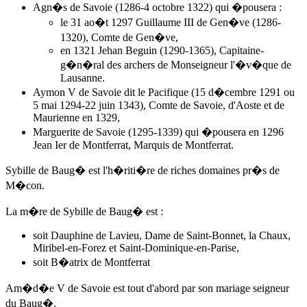
Agn�s de Savoie (1286-4 octobre 1322) qui �pousera :
le 31 ao�t 1297 Guillaume III de Gen�ve (1286-
1320), Comte de Gen�ve,
en 1321 Jehan Beguin (1290-1365), Capitaine-
g�n�ral des archers de Monseigneur l'�v�que de
Lausanne.
Aymon V de Savoie dit le Pacifique (15 d�cembre 1291 ou
5 mai 1294-22 juin 1343), Comte de Savoie, d'Aoste et de
Maurienne en 1329,
Marguerite de Savoie (1295-1339) qui �pousera en 1296
Jean Ier de Montferrat, Marquis de Montferrat.
Sybille de Baug� est l'h�riti�re de riches domaines pr�s de
M�con.
La m�re de Sybille de Baug� est :
soit Dauphine de Lavieu, Dame de Saint-Bonnet, la Chaux,
Miribel-en-Forez et Saint-Dominique-en-Parise,
soit B�atrix de Montferrat
Am�d�e V de Savoie
est tout d'abord par son mariage seigneur
du Baug�.