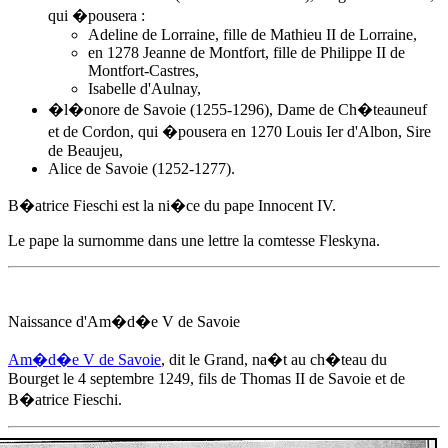
qui �pousera :
Adeline de Lorraine, fille de Mathieu II de Lorraine,
en 1278 Jeanne de Montfort, fille de Philippe II de
Montfort-Castres,
Isabelle d'Aulnay,
�l�onore de Savoie (1255-1296), Dame de Ch�teauneuf
et de Cordon, qui �pousera en 1270 Louis Ier d'Albon, Sire
de Beaujeu,
Alice de Savoie (1252-1277).
B�atrice Fieschi est la ni�ce du pape Innocent IV.
Le pape la surnomme dans une lettre la comtesse Fleskyna.
Naissance d'
Am�d�e V de Savoie
Am�d�e V de Savoie
, dit le Grand, na�t au ch�teau du
Bourget
le 4 septembre 1249
, fils de Thomas II de Savoie et de
B�atrice Fieschi.