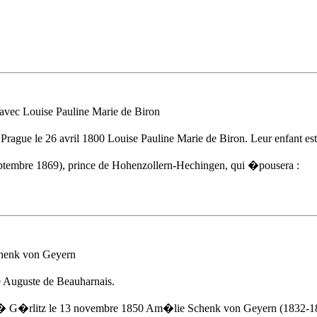
ec Louise Pauline Marie de Biron
 Prague
le 26 avril 1800
Louise Pauline Marie de Biron. Leur enfant est
ptembre 1869), prince de Hohenzollern-Hechingen, qui �pousera :
enk von Geyern
 Auguste de Beauharnais.
 � G�rlitz
le 13 novembre 1850
Am�lie Schenk von Geyern
(1832-18