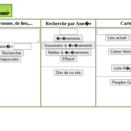
onne, de lieu,...
Cart
Recherche par Ann�e
'ann�e