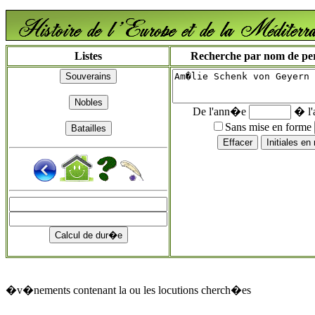
Listes
Recherche par nom de pers
De l'ann�e
� l
Sans mise en forme
�v�nements contenant la ou les locutions cherch�es