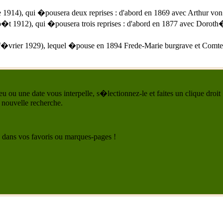
14), qui �pousera deux reprises : d'abord en 1869 avec Arthur von
912), qui �pousera trois reprises : d'abord en 1877 avec Doroth�e
�vrier 1929), lequel �pouse en 1894 Frede-Marie burgrave et Comte
u ou une date vous interpelle, s�lectionnez-le et faites un clique droit
 nouvelle recherche.
 le dans vos favoris ou marques-pages !