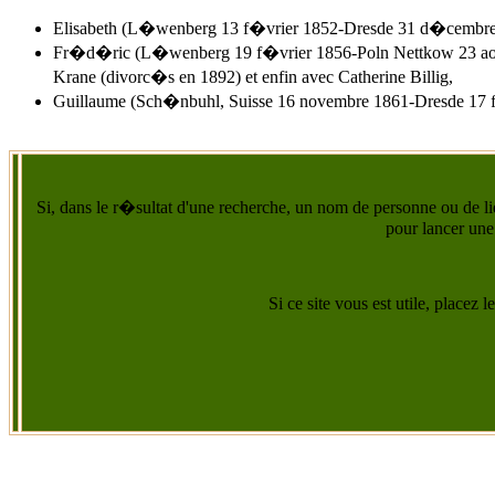
Elisabeth (L�wenberg 13 f�vrier 1852-Dresde 31 d�cembre 19
Fr�d�ric (L�wenberg 19 f�vrier 1856-Poln Nettkow 23 ao�t 1
Krane (divorc�s en 1892) et enfin avec Catherine Billig,
Guillaume (Sch�nbuhl, Suisse 16 novembre 1861-Dresde 17 f
Si, dans le r�sultat d'une recherche, un nom de personne ou de lie
pour lancer une
Si ce site vous est utile, placez