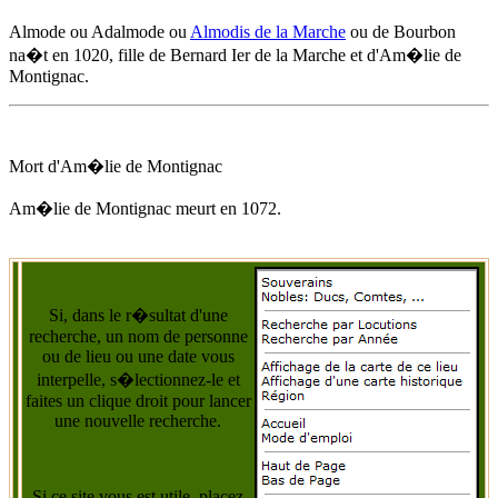
Almode ou Adalmode ou
Almodis de la Marche
ou de Bourbon
na�t
en 1020
, fille de Bernard Ier de la Marche et d'
Am�lie de
Montignac
.
Mort d'
Am�lie de Montignac
Am�lie de Montignac
meurt
en 1072
.
Si, dans le r�sultat d'une
recherche, un nom de personne
ou de lieu ou une date vous
interpelle, s�lectionnez-le et
faites un clique droit pour lancer
une nouvelle recherche.
Si ce site vous est utile, placez