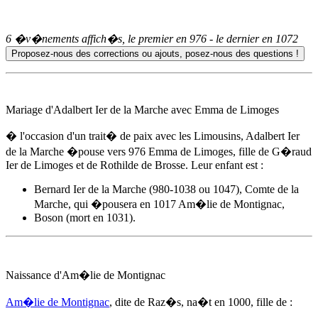
6 �v�nements affich�s, le premier en
976
- le dernier en
1072
Mariage d'Adalbert Ier de la Marche avec Emma de Limoges
� l'occasion d'un trait� de paix avec les Limousins, Adalbert Ier
de la Marche �pouse
vers 976
Emma de Limoges, fille de G�raud
Ier de Limoges et de Rothilde de Brosse. Leur enfant est :
Bernard Ier de la Marche (980-1038 ou 1047), Comte de la
Marche, qui �pousera en 1017
Am�lie de Montignac
,
Boson (mort en 1031).
Naissance d'
Am�lie de Montignac
Am�lie de Montignac
, dite de Raz�s, na�t
en 1000
, fille de :