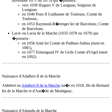
novembre 1071 ou 1075) qui �pousera :
vers 1038 Hugues V de Lusignan, Seigneur de
Lusignan
en 1040 Pons II Guillaume de Toulouse, Comte de
Toulouse,.
en 1053 Raymond-B�renger Ier de Barcelone, Comte
de Barcelone,
Lucie ou Lucia de la Marche (1035-1078 ou 1079) qui
�pousera :
en 1058 Artal Ier Comte de Pailhars-Subira (mort en
1081),
en 1077 Ermengaud IV de Gerle Comte d'Urgel (mort
en 1092).
Naissance d'Adalbert II de la Marche
Aldebert ou
Adalbert II de la Marche
na�t
en 1018
, fils de Bernard
Ier de la Marche et d'
Am�lie de Montignac
.
Naissance d'Almodis de la Marche