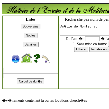
Listes
Recherche par nom de perso
De l'ann�e
� l'
Sans mise en forme
�v�nements contenant la ou les locutions cherch�es