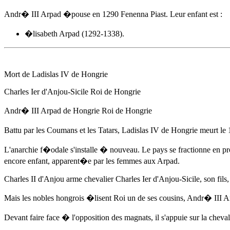
Andr� III Arpad
�pouse
en 1290
Fenenna Piast. Leur enfant est :
�lisabeth Arpad (1292-1338).
Mort de Ladislas IV de Hongrie
Charles Ier d'Anjou-Sicile Roi de Hongrie
Andr� III Arpad
de Hongrie Roi de Hongrie
Battu par les Coumans et les Tatars, Ladislas IV de Hongrie meurt
le 
L'anarchie f�odale s'installe � nouveau. Le pays se fractionne en pr
encore enfant, apparent�e par les femmes aux Arpad.
Charles II d'Anjou arme chevalier Charles Ier d'Anjou-Sicile, son fils
Mais les nobles hongrois �lisent Roi un de ses cousins,
Andr� III A
Devant faire face � l'opposition des magnats, il s'appuie sur la chev