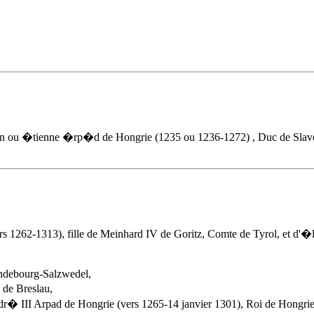
v�n ou �tienne �rp�d de Hongrie (1235 ou 1236-1272) , Duc de Slavon
rs 1262-1313), fille de Meinhard IV de Goritz, Comte de Tyrol, et d'�
ndebourg-Salzwedel,
 de Breslau,
r� III Arpad
de Hongrie (vers 1265-14 janvier 1301), Roi de Hongrie