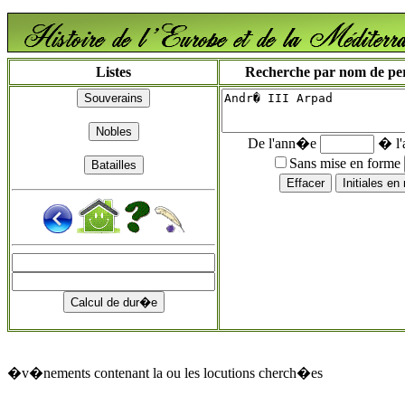
Listes
Recherche par nom de pers
De l'ann�e
� l
Sans mise en forme
�v�nements contenant la ou les locutions cherch�es