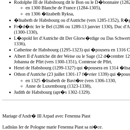
Rodolphe III de Habsbourg dit le Bon ou le D�bonnaire (12
en 1300 Blanche de France (1284-1305),
en 1306 �lizabeth Ryksa,
�lisabeth de Habsbourg ou d'Autriche (vers 1285-1352), R�g
Fr�d�ric Ier le Bel (1286 ou 1289-13 janvier 1330), Duc d'Au
(1300-1330),
L�opold Ier d'Autriche dit Der Glorw�rdige ou Das Schwert H
1336),
Catherine de Habsbourg (1295-1323) qui �pousera en 1316 Cha
Albert II d'Autriche dit der Weise ou le Sage (12 d�cembre 
Johanna de Pfirt (vers 1300-1351), Comtesse de Pfirt,
Henri de Habsbourg (1299-1327) qui �pousera en 1314 �lisab
Othon d'Autriche (23 juillet 1301-17 f�vrier 1339) qui �pous
en 1325 �lisabeth de Bavi�re (vers 1306-1330,
Anne de Luxembourg (1323-1338),
Judith de Habsbourg (apr�s 1302-1329).
Mariage d'
Andr� III Arpad
avec Fenenna Piast
Ladislas Ier de Pologne marie Fenenna Piast sa ni�ce.