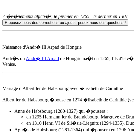
7 �v�nements affich�s, le premier en
1265
- le dernier en
1301
Naissance d'
Andr� III Arpad
de Hongrie
Andr�s ou
Andr� III Arpad
de Hongrie na�t
en 1265
, fils d'Ist
Venise.
Mariage d'Albert Ier de Habsbourg avec �lisabeth de Carinthie
Albert Ier de Habsbourg �pouse
en 1274
�lisabeth de Carinthie (ve
Anne de Habsbourg (1280-1327) qui �pousera :
en 1295 Hermann Ier de Brandebourg, Margrave de Bra
en 1310 Henri VI de Sil�sie-Liegnitz (1294-1335), Duc
Agn�s de Habsbourg (1281-1364) qui �pousera en 1296
And