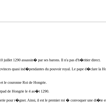
10 juillet 1290
assassin� par ses barons. Il n'a pas d'h�ritier direct.
ovinces quasi ind�pendantes du pouvoir royal. Le pape d�clare la Hong
, et le couronne Roi de Hongrie.
rpad
de Hongrie
le 4 ao�t 1290
.
alerie pour r�gner. Ainsi, il est le premier roi � convoquer une di�te 