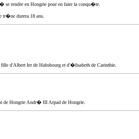
as � se rendre en Hongrie pour en faire la conqu�te.
 le tr�ne durera 18 ans.
le d'Albert Ier de Habsbourg et d'�lisabeth de Carinthie.
roi de Hongrie
Andr� III Arpad
de Hongrie.