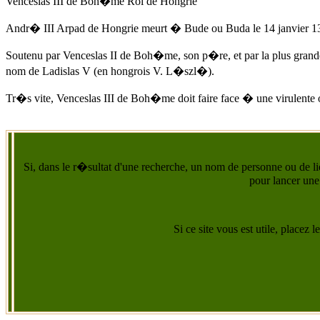
Venceslas III de Boh�me Roi de Hongrie
Andr� III Arpad
de Hongrie meurt � Bude ou Buda
le 14 janvier 
Soutenu par Venceslas II de Boh�me, son p�re, et par la plus gran
nom de Ladislas V (en hongrois V. L�szl�).
Tr�s vite, Venceslas III de Boh�me doit faire face � une virulente o
Si, dans le r�sultat d'une recherche, un nom de personne ou de lie
pour lancer une
Si ce site vous est utile, placez