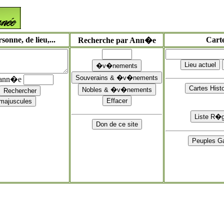
onne, de lieu,...
Cart
Recherche par Ann�e
'ann�e