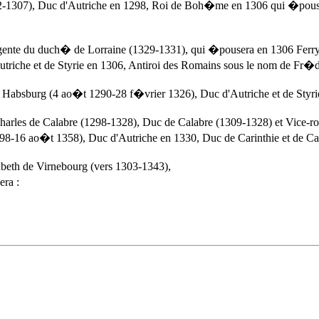
82-1307), Duc d'Autriche en 1298, Roi de Boh�me en 1306 qui �pous
ente du duch� de Lorraine (1329-1331), qui �pousera en 1306 Ferry 
triche et de Styrie en 1306, Antiroi des Romains sous le nom de Fr�
absburg (4 ao�t 1290-28 f�vrier 1326), Duc d'Autriche et de Styrie
rles de Calabre (1298-1328), Duc de Calabre (1309-1328) et Vice-ro
1298-16 ao�t 1358), Duc d'Autriche en 1330, Duc de Carinthie et de 
eth de Virnebourg (vers 1303-1343),
era :