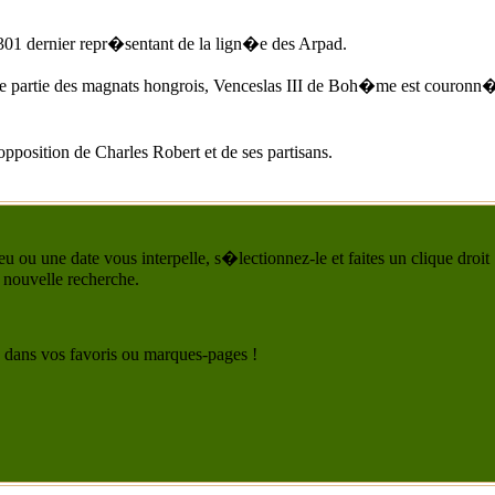
1301
dernier repr�sentant de la lign�e des Arpad.
de partie des magnats hongrois, Venceslas III de Boh�me est couronn
pposition de Charles Robert et de ses partisans.
u ou une date vous interpelle, s�lectionnez-le et faites un clique droit
 nouvelle recherche.
 le dans vos favoris ou marques-pages !