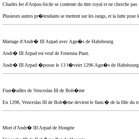
Charles Ier d'Anjou-Sicile se contente du titre royal et ne cherche p
Plusieurs autres pr�tendants se mettent sur les rangs, et la lutte pour
Mariage d'
Andr� III Arpad
avec Agn�s de Habsbourg
Andr� III Arpad
est veuf de Fenenna Piast.
Andr� III Arpad
�pouse
le 13 f�vrier 1296
Agn�s de Habsbourg fil
Fian�ailles de Venceslas III de Boh�me
En 1298
, Venceslas III de Boh�me devient le fianc� de la fille du 
Mort d'
Andr� III Arpad
de Hongrie