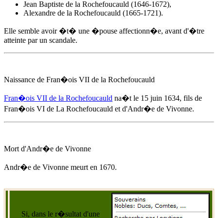
Jean Baptiste de la Rochefoucauld (1646-1672),
Alexandre de la Rochefoucauld (1665-1721).
Elle semble avoir �t� une �pouse affectionn�e, avant d'�tre
atteinte par un scandale.
Naissance de Fran�ois VII de la Rochefoucauld
Fran�ois VII de la Rochefoucauld
na�t
le 15 juin 1634
, fils de
Fran�ois VI de La Rochefoucauld et d'
Andr�e de Vivonne
.
Mort d'
Andr�e de Vivonne
Andr�e de Vivonne
meurt
en 1670
.
Si, dans le r�sultat d'une