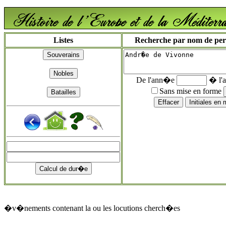
Listes
Recherche par nom de perso
De l'ann�e
� l'
Sans mise en forme
�v�nements contenant la ou les locutions cherch�es