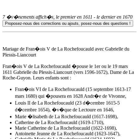
7 �v�nements affich�s, le premier en
1611
- le dernier en
1670
Mariage de Fran�ois V de La Rochefoucauld avec Gabrielle du
Plessis-Liancourt
Fran�ois V de La Rochefoucauld �pouse
le 1er ou le 19 mars
1611
Gabrielle du Plessis-Liancourt (vers 1596-1672), Dame de La
Roche-Guyon. Leurs enfants sont :
Fran�ois VI de La Rochefoucauld (15 septembre 1613-17
mars 1680) qui �pousera en 1628
Andr�e de Vivonne
,
Louis II de La Rochefoucauld (23 d�cembre 1615-5
d�cembre 1654), �v�que de Lectoure en 1646,
Marie �lisabeth de La Rochefoucauld (1617-1698),
Catherine de La Rochefoucauld (1619-1710),
Marie Catherine de La Rochefoucauld (1622-1698),
Antoinette Jeanne de La Rochefoucauld (1623-1647),