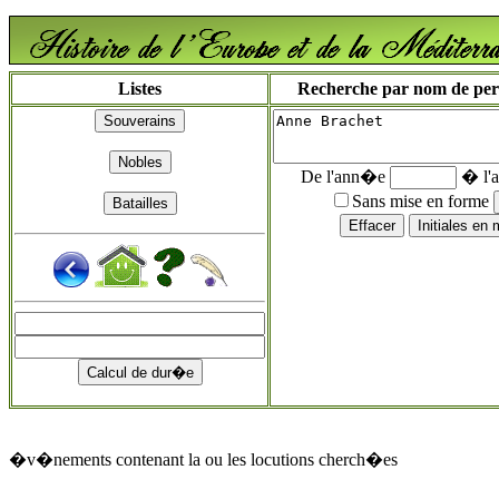
Listes
Recherche par nom de perso
De l'ann�e
� l'
Sans mise en forme
�v�nements contenant la ou les locutions cherch�es