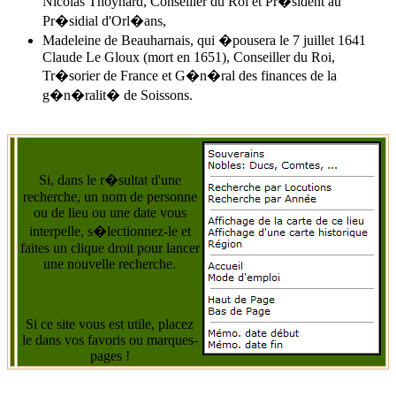
Nicolas Thoynard, Conseiller du Roi et Pr�sident au
Pr�sidial d'Orl�ans,
Madeleine de Beauharnais, qui �pousera le 7 juillet 1641
Claude Le Gloux (mort en 1651), Conseiller du Roi,
Tr�sorier de France et G�n�ral des finances de la
g�n�ralit� de Soissons.
Si, dans le r�sultat d'une
recherche, un nom de personne
ou de lieu ou une date vous
interpelle, s�lectionnez-le et
faites un clique droit pour lancer
une nouvelle recherche.
Si ce site vous est utile, placez
le dans vos favoris ou marques-
pages !