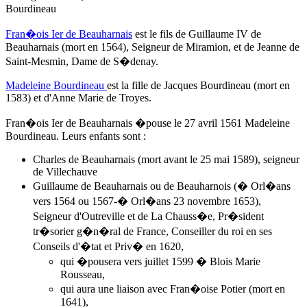
Bourdineau
Fran�ois Ier de Beauharnais
est le fils de Guillaume IV de
Beauharnais (mort en 1564), Seigneur de Miramion, et de Jeanne de
Saint-Mesmin, Dame de S�denay.
Madeleine Bourdineau
est la fille de Jacques Bourdineau (mort en
1583) et d'Anne Marie de Troyes.
Fran�ois Ier de Beauharnais �pouse
le 27 avril 1561
Madeleine
Bourdineau. Leurs enfants sont :
Charles de Beauharnais (mort avant le 25 mai 1589), seigneur
de Villechauve
Guillaume de Beauharnais ou de Beauharnois (� Orl�ans
vers 1564 ou 1567-� Orl�ans 23 novembre 1653),
Seigneur d'Outreville et de La Chauss�e, Pr�sident
tr�sorier g�n�ral de France, Conseiller du roi en ses
Conseils d'�tat et Priv� en 1620,
qui �pousera vers juillet 1599 � Blois Marie
Rousseau,
qui aura une liaison avec Fran�oise Potier (mort en
1641),