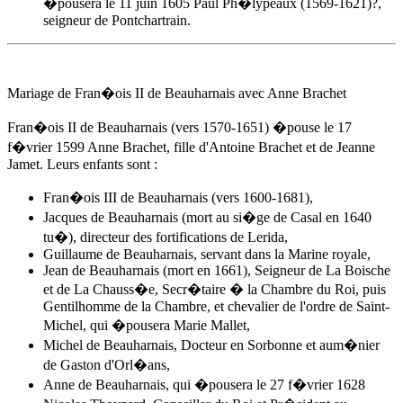
�pousera le 11 juin 1605 Paul Ph�lypeaux (1569-1621)?,
seigneur de Pontchartrain.
Mariage de Fran�ois II de Beauharnais avec
Anne Brachet
Fran�ois II de Beauharnais (vers 1570-1651) �pouse
le 17
f�vrier 1599
Anne Brachet
, fille d'Antoine Brachet et de Jeanne
Jamet. Leurs enfants sont :
Fran�ois III de Beauharnais (vers 1600-1681),
Jacques de Beauharnais (mort au si�ge de Casal en 1640
tu�), directeur des fortifications de Lerida,
Guillaume de Beauharnais, servant dans la Marine royale,
Jean de Beauharnais (mort en 1661), Seigneur de La Boische
et de La Chauss�e, Secr�taire � la Chambre du Roi, puis
Gentilhomme de la Chambre, et chevalier de l'ordre de Saint-
Michel, qui �pousera Marie Mallet,
Michel de Beauharnais, Docteur en Sorbonne et aum�nier
de Gaston d'Orl�ans,
Anne de Beauharnais, qui �pousera le 27 f�vrier 1628