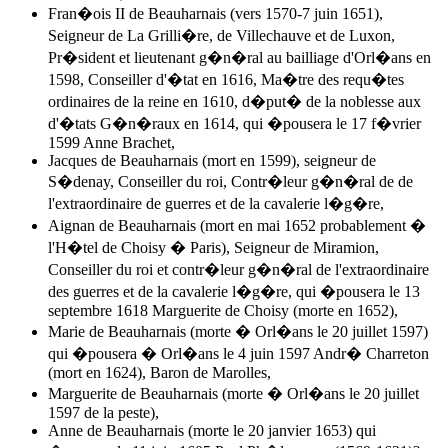
Fran�ois II de Beauharnais (vers 1570-7 juin 1651),
Seigneur de La Grilli�re, de Villechauve et de Luxon,
Pr�sident et lieutenant g�n�ral au bailliage d'Orl�ans en
1598, Conseiller d'�tat en 1616, Ma�tre des requ�tes
ordinaires de la reine en 1610, d�put� de la noblesse aux
d'�tats G�n�raux en 1614, qui �pousera le 17 f�vrier
1599
Anne Brachet
,
Jacques de Beauharnais (mort en 1599), seigneur de
S�denay, Conseiller du roi, Contr�leur g�n�ral de de
l'extraordinaire de guerres et de la cavalerie l�g�re,
Aignan de Beauharnais (mort en mai 1652 probablement �
l'H�tel de Choisy � Paris), Seigneur de Miramion,
Conseiller du roi et contr�leur g�n�ral de l'extraordinaire
des guerres et de la cavalerie l�g�re, qui �pousera le 13
septembre 1618 Marguerite de Choisy (morte en 1652),
Marie de Beauharnais (morte � Orl�ans le 20 juillet 1597)
qui �pousera � Orl�ans le 4 juin 1597 Andr� Charreton
(mort en 1624), Baron de Marolles,
Marguerite de Beauharnais (morte � Orl�ans le 20 juillet
1597 de la peste),
Anne de Beauharnais (morte le 20 janvier 1653) qui