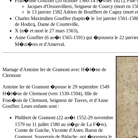
Fran�oise Gouffier (20 octobre 1560-14 f�vrier 1621), Fille
Jacques d'Orsonvilliers, Seigneur de Courcy (mort en 15
le 13 janvier 1582 Adrien de Boufflers de Cagny (mort e
Charles Maximilien Gouffier (baptis� le 1er janvier 1561-15
de Hodicq, Dame de Courteville,
X (n� et mort le 27 mars 1563),
Anne Gouffier
(6 ao�t 1565-1591) qui �pousera le 22 janvier 
M�zi�res et d'Amerval.
Mariage d'Antoine Ier de Gramont avec H�l�ne de
Clermont
Antoine Ier de Gramont �pouse
le 29 septembre 1549
H�l�ne de Clermont (vers 1530-1594), fille de
Fran�ois de Clermont, Seigneur de Traves, et d'
Anne
Gouffier
. Leurs enfants sont :
Philibert de Gramont (22 ao�t 1552-29 novembre
1579 ou 11 juillet 1580 au si�ge de La F�re),
Comte de Guiche, Vicomte d'Aster, Baron de
Gramont, Souverain de Bidache, qui �pousera le