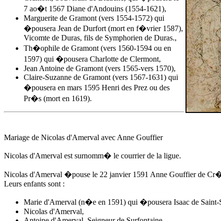
7 ao�t 1567 Diane d'Andouins (1554-1621),
Marguerite de Gramont (vers 1554-1572) qui
�pousera Jean de Durfort (mort en f�vrier 1587),
Vicomte de Duras, fils de Symphorien de Duras.,
Th�ophile de Gramont (vers 1560-1594 ou en
1597) qui �pousera Charlotte de Clermont,
Jean Antoine de Gramont (vers 1565-vers 1570),
Claire-Suzanne de Gramont (vers 1567-1631) qui
�pousera en mars 1595 Henri des Prez ou des
Pr�s (mort en 1619).
Mariage de Nicolas d'Amerval avec
Anne Gouffier
Nicolas d'Amerval est surnomm� le courrier de la ligue.
Nicolas d'Amerval �pouse
le 22 janvier 1591
Anne Gouffier
de Cr�v
Leurs enfants sont :
Marie d'Amerval (n�e en 1591) qui �pousera Isaac de Saint-S
Nicolas d'Amerval,
Antoine d'Amerval, Seigneur de Surfontaine,