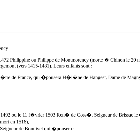
ency
t 1472 Philippine ou Philippe de Montmorency (morte � Chinon le 20 no
gemont (vers 1415-1481). Leurs enfants sont :
-ma�tre de France, qui �pousera H�l�ne de Hangest, Dame de Magny
 1492 ou le 11 f�vrier 1503 Ren� de Coss�, Seigneur de Brissac le 
mort en 1516),
 Seigneur de Bonnivet qui �pousera :