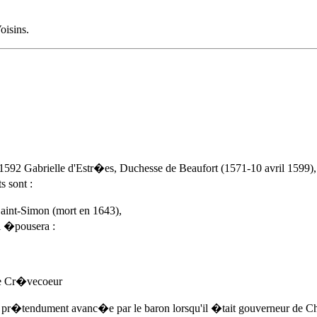
oisins.
 1592
Gabrielle d'Estr�es, Duchesse de Beaufort (1571-10 avril 1599), 
 sont :
aint-Simon (mort en 1643),
i �pousera :
 Cr�vecoeur
r�tendument avanc�e par le baron lorsqu'il �tait gouverneur de C