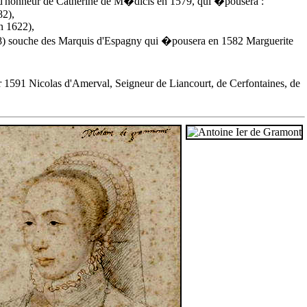
 d'honneur de Catherine de M�dicis en 1579, qui �pousera :
82),
n 1622),
88) souche des Marquis d'Espagny qui �pousera en 1582 Marguerite
1591 Nicolas d'Amerval, Seigneur de Liancourt, de Cerfontaines, de