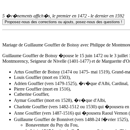
5 �v�nements affich�s, le premier en
1472
- le dernier en
1592
Mariage de Guillaume Gouffier de Boissy avec Philippe de Montmor
Guillaume Gouffier de Boissy �pouse
le 15 juin 1472
ou le 3 juille
Montmorency, Seigneur de Nivelle (1401-1477) et de Marguerite d'Or
Artus Gouffier de Boissy (1474 ou 1475- mai 1519), Grand
Louis Gouffier (mort en 1503),
Adrien Gouffier (vers 1479-1525), �v�que d'Albi, Cardinal,
Pierre Gouffier (mort en 1516),
Catherine Gouffier,
Aymar Gouffier (mort en 1528), �v�que d'Albi,
Charlotte Gouffier (vers 1482-1512 ou 1530) qui �pousera en
Anne Gouffier
(vers 1487-1516) qui �pousera Raoul Vernon (
Guillaume Gouffier de Bonnivet (vers 1488-24 f�vrier 1525),
Bonaventure du Puy du Fou,