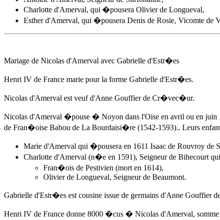
Charlotte d'Amerval, qui �pousera Olivier de Longueval,
Esther d'Amerval, qui �pousera Denis de Rosie, Vicomte de V
Mariage de Nicolas d'Amerval avec Gabrielle d'Estr�es
Henri IV de France marie pour la forme Gabrielle d'Estr�es.
Nicolas d'Amerval est veuf d'
Anne Gouffier
de Cr�vec�ur.
Nicolas d'Amerval �pouse � Noyon dans l'Oise
en avril ou en juin
de Fran�oise Babou de La Bourdaisi�re (1542-1593).. Leurs enfants
Marie d'Amerval qui �pousera en 1611 Isaac de Rouvroy de S
Charlotte d'Amerval (n�e en 1591), Seigneur de Bihecourt qu
Fran�ois de Pestivien (mort en 1614),
Olivier de Longueval, Seigneur de Beaumont.
Gabrielle d'Estr�es est cousine issue de germains d'
Anne Gouffier
de
Henri IV de France donne 8000 �cus � Nicolas d'Amerval, somme p