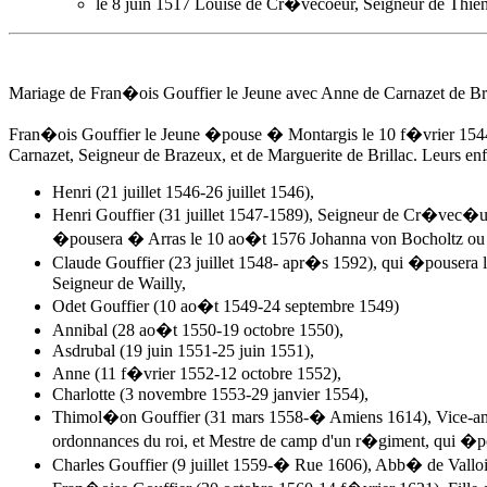
le 8 juin 1517 Louise de Cr�vecoeur, Seigneur de Thie
Mariage de Fran�ois Gouffier le Jeune avec Anne de Carnazet de B
Fran�ois Gouffier le Jeune �pouse � Montargis
le 10 f�vrier 154
Carnazet, Seigneur de Brazeux, et de Marguerite de Brillac. Leurs enf
Henri (21 juillet 1546-26 juillet 1546),
Henri Gouffier (31 juillet 1547-1589), Seigneur de Cr�vec�ur
�pousera � Arras le 10 ao�t 1576 Johanna von Bocholtz ou 
Claude Gouffier (23 juillet 1548- apr�s 1592), qui �pousera 
Seigneur de Wailly,
Odet Gouffier (10 ao�t 1549-24 septembre 1549)
Annibal (28 ao�t 1550-19 octobre 1550),
Asdrubal (19 juin 1551-25 juin 1551),
Anne (11 f�vrier 1552-12 octobre 1552),
Charlotte (3 novembre 1553-29 janvier 1554),
Thimol�on Gouffier (31 mars 1558-� Amiens 1614), Vice-amira
ordonnances du roi, et Mestre de camp d'un r�giment, qui �p
Charles Gouffier (9 juillet 1559-� Rue 1606), Abb� de Valloire