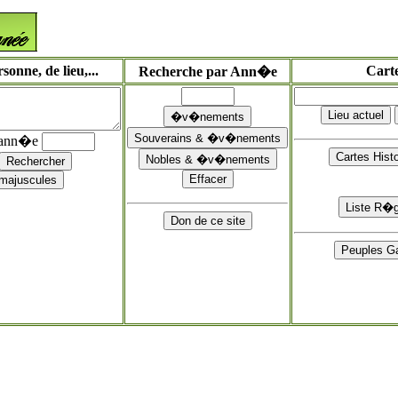
onne, de lieu,...
Cart
Recherche par Ann�e
'ann�e