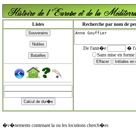
Listes
Recherche par nom de pers
De l'ann�e
� l
Sans mise en forme
�v�nements contenant la ou les locutions cherch�es