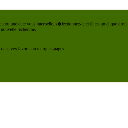
u ou une date vous interpelle, s�lectionnez-le et faites un clique droit
 nouvelle recherche.
 le dans vos favoris ou marques-pages !