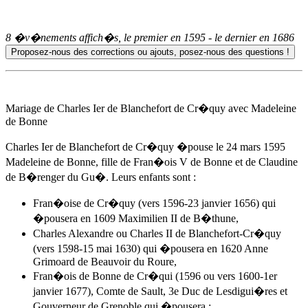
8 �v�nements affich�s, le premier en
1595
- le dernier en
1686
Mariage de Charles Ier de Blanchefort de Cr�quy avec Madeleine
de Bonne
Charles Ier de Blanchefort de Cr�quy �pouse
le 24 mars 1595
Madeleine de Bonne, fille de Fran�ois V de Bonne et de Claudine
de B�renger du Gu�. Leurs enfants sont :
Fran�oise de Cr�quy (vers 1596-23 janvier 1656) qui
�pousera en 1609 Maximilien II de B�thune,
Charles Alexandre ou Charles II de Blanchefort-Cr�quy
(vers 1598-15 mai 1630) qui �pousera en 1620
Anne
Grimoard de Beauvoir du Roure
,
Fran�ois de Bonne de Cr�qui (1596 ou vers 1600-1er
janvier 1677), Comte de Sault, 3e Duc de Lesdigui�res et
Gouverneur de Grenoble qui �pousera :