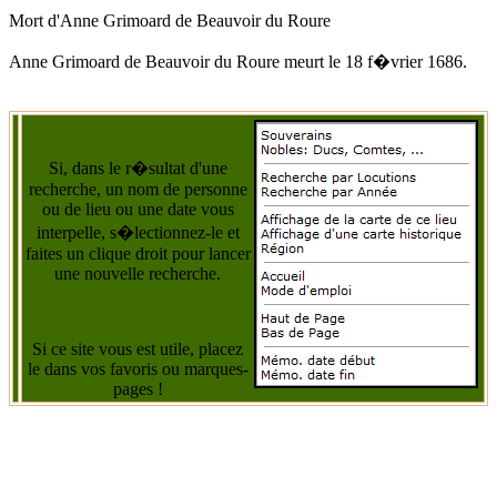
Mort d'
Anne Grimoard de Beauvoir du Roure
Anne Grimoard de Beauvoir du Roure
meurt
le 18 f�vrier 1686
.
Si, dans le r�sultat d'une
recherche, un nom de personne
ou de lieu ou une date vous
interpelle, s�lectionnez-le et
faites un clique droit pour lancer
une nouvelle recherche.
Si ce site vous est utile, placez
le dans vos favoris ou marques-
pages !