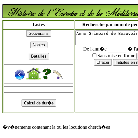
Listes
Recherche par nom de perso
De l'ann�e
� l'
Sans mise en forme
�v�nements contenant la ou les locutions cherch�es