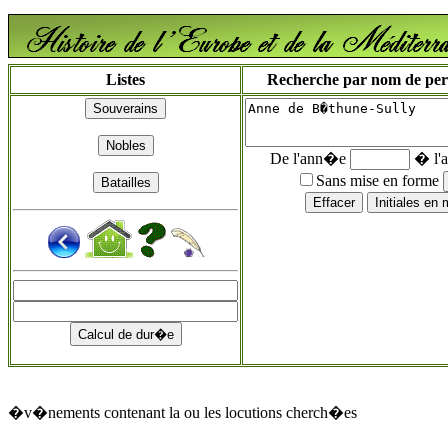
Listes
Recherche par nom de perso
De l'ann�e
� l'
Sans mise en forme
�v�nements contenant la ou les locutions cherch�es