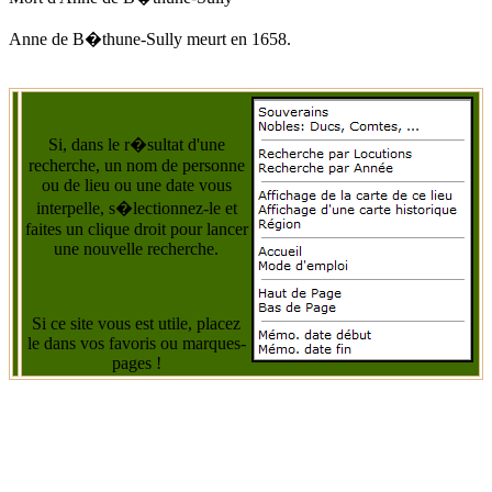
Anne de B�thune-Sully
meurt
en 1658
.
Si, dans le r�sultat d'une
recherche, un nom de personne
ou de lieu ou une date vous
interpelle, s�lectionnez-le et
faites un clique droit pour lancer
une nouvelle recherche.
Si ce site vous est utile, placez
le dans vos favoris ou marques-
pages !