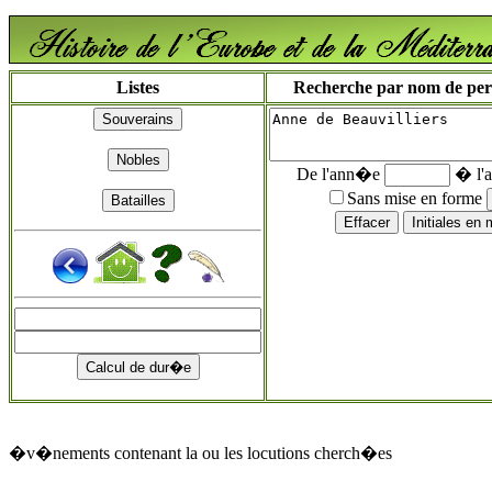
Listes
Recherche par nom de perso
De l'ann�e
� l'
Sans mise en forme
�v�nements contenant la ou les locutions cherch�es