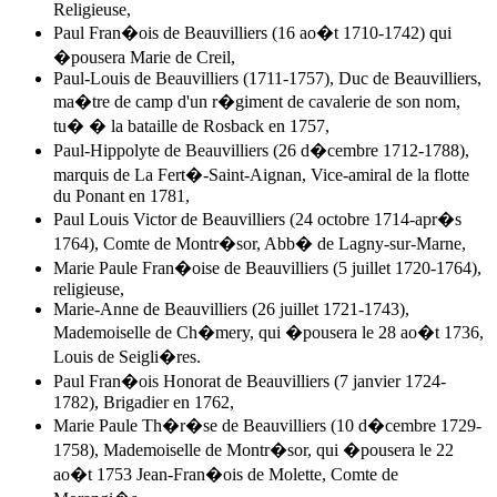
Religieuse,
Paul Fran�ois de Beauvilliers (16 ao�t 1710-1742) qui
�pousera Marie de Creil,
Paul-Louis de Beauvilliers (1711-1757), Duc de Beauvilliers,
ma�tre de camp d'un r�giment de cavalerie de son nom,
tu� � la bataille de Rosback en 1757,
Paul-Hippolyte de Beauvilliers (26 d�cembre 1712-1788),
marquis de La Fert�-Saint-Aignan, Vice-amiral de la flotte
du Ponant en 1781,
Paul Louis Victor de Beauvilliers (24 octobre 1714-apr�s
1764), Comte de Montr�sor, Abb� de Lagny-sur-Marne,
Marie Paule Fran�oise de Beauvilliers (5 juillet 1720-1764),
religieuse,
Marie-
Anne de Beauvilliers
(26 juillet 1721-1743),
Mademoiselle de Ch�mery, qui �pousera le 28 ao�t 1736,
Louis de Seigli�res.
Paul Fran�ois Honorat de Beauvilliers (7 janvier 1724-
1782), Brigadier en 1762,
Marie Paule Th�r�se de Beauvilliers (10 d�cembre 1729-
1758), Mademoiselle de Montr�sor, qui �pousera le 22
ao�t 1753 Jean-Fran�ois de Molette, Comte de