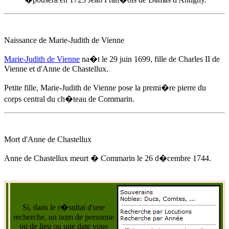
Naissance de Marie-Judith de Vienne
Marie-Judith de Vienne
na�t
le 29 juin 1699
, fille de Charles II de
Vienne et d'
Anne de Chastellux
.
Petite fille, Marie-Judith de Vienne pose la premi�re pierre du
corps central du ch�teau de Commarin.
Mort d'
Anne de Chastellux
Anne de Chastellux
meurt � Commarin
le 26 d�cembre 1744
.
Si, dans le r�sultat d'une
recherche, un nom de personne
ou de lieu ou une date vous