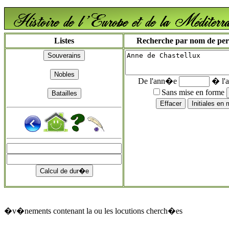
Listes
Recherche par nom de perso
De l'ann�e
� l'
Sans mise en forme
�v�nements contenant la ou les locutions cherch�es