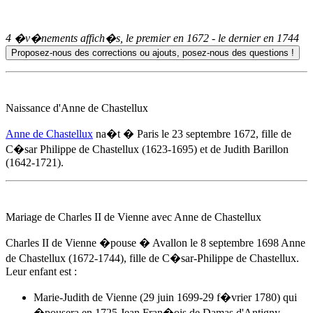
4 �v�nements affich�s, le premier en
1672
- le dernier en
1744
Naissance d'
Anne de Chastellux
Anne de Chastellux
na�t � Paris
le 23 septembre 1672
, fille de
C�sar Philippe de Chastellux (1623-1695) et de Judith Barillon
(1642-1721).
Mariage de Charles II de Vienne avec
Anne de Chastellux
Charles II de Vienne �pouse � Avallon
le 8 septembre 1698
Anne
de Chastellux
(1672-1744), fille de C�sar-Philippe de Chastellux.
Leur enfant est :
Marie-Judith de Vienne (29 juin 1699-29 f�vrier 1780) qui
�pousera en 1725 Jean Fran�ois de Damas d'Antigny.