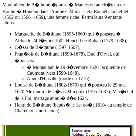
Maximilien de B�thune �pouse � Mantes ou au ch�teau de
Bontin � Houdan dans l'Yonne e
24 mai 1592
Rachel Cochefilet
(1562 ou 1566--1659), une femme riche. Parmi leurs 9 enfants
citons:
Marguerite de B�thune (1595-1660) qui �pousera �
Ablon le 24 f�vrier 1605 Henri II de Rohan (1579-1638),
C�sar de B�thune (1597-1607),
Fran�ois de B�thune (1598-1678), Duc d'Orval, qui
�pousera :
� Montauban le 19 d�cembre 1620 Jacqueline de
Caumont (vers 1590-1648),
Anne d'Harville (morte en 1716),
Louise de B�thune (1602-1670) qui �pousera le 29 mai
1620 Alexandre de L�vis-Mirepoix (1595-1637), Mar�chal
de la Foi, mariage annul� d�s 1624,
Henri de B�thune (baptis� le 1er ao�t 1610- au temple de
Charenton -mort jeune).