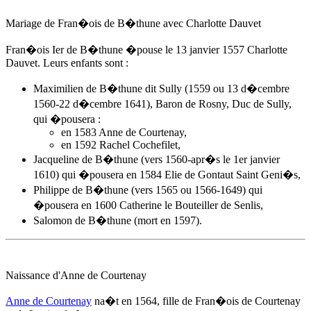
Mariage de Fran�ois de B�thune avec Charlotte Dauvet
Fran�ois Ier de B�thune �pouse
le 13 janvier 1557
Charlotte
Dauvet. Leurs enfants sont :
Maximilien de B�thune dit Sully (1559 ou 13 d�cembre
1560-22 d�cembre 1641), Baron de Rosny, Duc de Sully,
qui �pousera :
en 1583
Anne de Courtenay
,
en 1592 Rachel Cochefilet,
Jacqueline de B�thune (vers 1560-apr�s le 1er janvier
1610) qui �pousera en 1584 Elie de Gontaut Saint Geni�s,
Philippe de B�thune (vers 1565 ou 1566-1649) qui
�pousera en 1600 Catherine le Bouteiller de Senlis,
Salomon de B�thune (mort en 1597).
Naissance d'
Anne de Courtenay
Anne de Courtenay
na�t
en 1564
, fille de Fran�ois de Courtenay