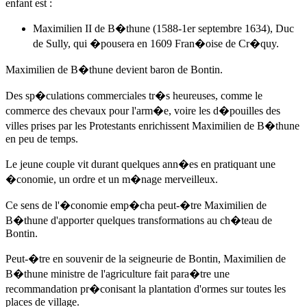
enfant est :
Maximilien II de B�thune (1588-1er septembre 1634), Duc
de Sully, qui �pousera en 1609 Fran�oise de Cr�quy.
Maximilien de B�thune devient baron de Bontin.
Des sp�culations commerciales tr�s heureuses, comme le
commerce des chevaux pour l'arm�e, voire les d�pouilles des
villes prises par les Protestants enrichissent Maximilien de B�thune
en peu de temps.
Le jeune couple vit durant quelques ann�es en pratiquant une
�conomie, un ordre et un m�nage merveilleux.
Ce sens de l'�conomie emp�cha peut-�tre Maximilien de
B�thune d'apporter quelques transformations au ch�teau de
Bontin.
Peut-�tre en souvenir de la seigneurie de Bontin, Maximilien de
B�thune ministre de l'agriculture fait para�tre une
recommandation pr�conisant la plantation d'ormes sur toutes les
places de village.