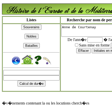
Listes
Recherche par nom de perso
De l'ann�e
� l'
Sans mise en forme
�v�nements contenant la ou les locutions cherch�es