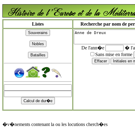
Listes
Recherche par nom de perso
De l'ann�e
� l'
Sans mise en forme
�v�nements contenant la ou les locutions cherch�es