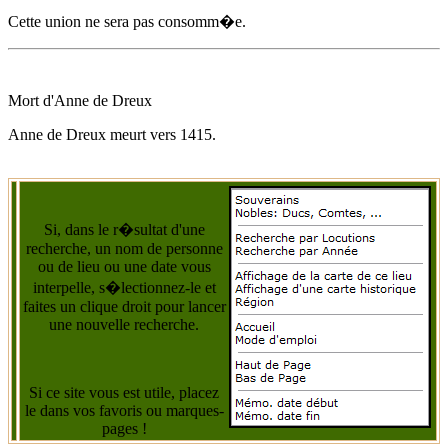
Cette union ne sera pas consomm�e.
Mort d'
Anne de Dreux
Anne de Dreux
meurt
vers 1415
.
Si, dans le r�sultat d'une
recherche, un nom de personne
ou de lieu ou une date vous
interpelle, s�lectionnez-le et
faites un clique droit pour lancer
une nouvelle recherche.
Si ce site vous est utile, placez
le dans vos favoris ou marques-
pages !