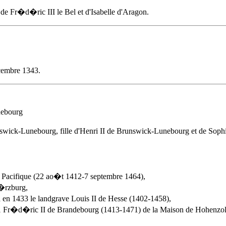
le de Fr�d�ric III le Bel et d'Isabelle d'Aragon.
embre 1343
.
nebourg
swick-Lunebourg, fille d'Henri II de Brunswick-Lunebourg et de Sop
e Pacifique (22 ao�t 1412-7 septembre 1464),
�rzburg,
en 1433 le landgrave Louis II de Hesse (1402-1458),
1 Fr�d�ric II de Brandebourg (1413-1471) de la Maison de Hohenzol