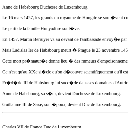
Anne de Habsbourg
Duchesse de Luxembourg.
Le 16 mars 1457
, les grands du royaume de Hongrie se soul�vent c
Le parti de la famille Hunyadi se soul�ve.
En 1457
, Martin Berruyer va au devant de l'ambassade envoy�e par 
Mais Ladislas Ier de Habsbourg meurt � Prague
le 23 novembre 145
Cette mort pr�matur�e donne lieu � des rumeurs d'empoisonnement d
Ce n'est qu'au XXe si�cle qu'on d�couvre scientifiquement qu'il
Fr�d�ric III de Habsbourg lui succ�de dans ses domaines d'Autri
Anne de Habsbourg
, sa s�ur, devient Duchesse de Luxembourg.
Guillaume III de Saxe, son �poux, devient Duc de Luxembourg.
Charles VII de France Duc de Luxembourg