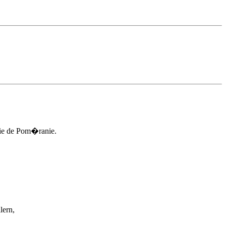
hie de Pom�ranie.
lern,