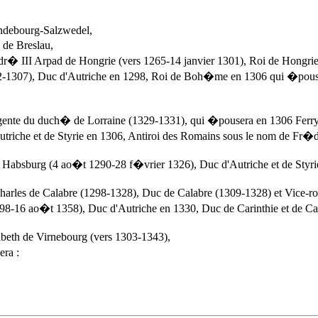
ndebourg-Salzwedel,
 de Breslau,
 III Arpad de Hongrie (vers 1265-14 janvier 1301), Roi de Hongrie
82-1307), Duc d'Autriche en 1298, Roi de Boh�me en 1306 qui �pous
ente du duch� de Lorraine (1329-1331), qui �pousera en 1306 Ferry 
triche et de Styrie en 1306, Antiroi des Romains sous le nom de Fr�
absburg (4 ao�t 1290-28 f�vrier 1326), Duc d'Autriche et de Styrie
rles de Calabre (1298-1328), Duc de Calabre (1309-1328) et Vice-ro
1298-16 ao�t 1358), Duc d'Autriche en 1330, Duc de Carinthie et de 
eth de Virnebourg (vers 1303-1343),
era :