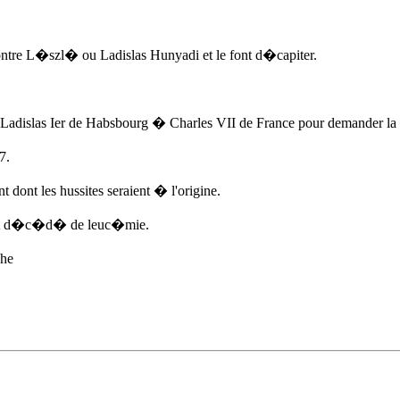
ontre L�szl� ou Ladislas Hunyadi et le font d�capiter.
Ladislas Ier de Habsbourg � Charles VII de France pour demander la m
7
.
ont les hussites seraient � l'origine.
 est d�c�d� de leuc�mie.
che