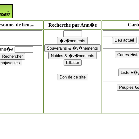
onne, de lieu,...
Cart
Recherche par Ann�e
'ann�e