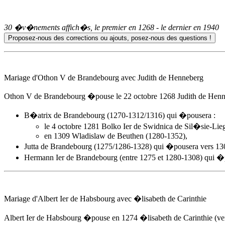
30 �v�nements affich�s, le premier en
1268
- le dernier en
1940
Mariage d'Othon V de Brandebourg avec Judith de Henneberg
Othon V de Brandebourg �pouse
le 22 octobre 1268
Judith de Henne
B�atrix de Brandebourg (1270-1312/1316) qui �pousera :
le 4 octobre 1281 Bolko Ier de Swidnica de Sil�sie-Lieg
en 1309 Wladislaw de Beuthen (1280-1352),
Jutta de Brandebourg (1275/1286-1328) qui �pousera vers 130
Hermann Ier de Brandebourg (entre 1275 et 1280-1308) qui 
Mariage d'Albert Ier de Habsbourg avec �lisabeth de Carinthie
Albert Ier de Habsbourg �pouse
en 1274
�lisabeth de Carinthie (ve