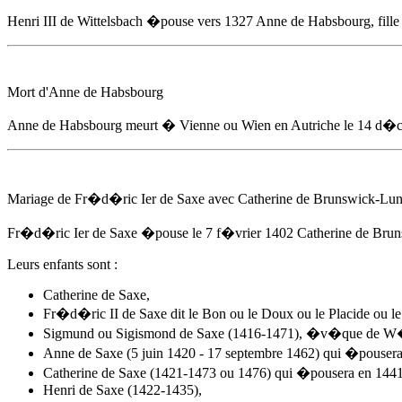
Henri III de Wittelsbach �pouse
vers 1327
Anne de Habsbourg
, fil
Mort d'
Anne de Habsbourg
Anne de Habsbourg
meurt � Vienne ou Wien en Autriche
le 14 d�c
Mariage de Fr�d�ric Ier de Saxe avec Catherine de Brunswick-Lu
Fr�d�ric Ier de Saxe �pouse
le 7 f�vrier 1402
Catherine de Brun
Leurs enfants sont :
Catherine de Saxe,
Fr�d�ric II de Saxe dit le Bon ou le Doux ou le Placide ou l
Sigmund ou Sigismond de Saxe (1416-1471), �v�que de W
Anne de Saxe (5 juin 1420 - 17 septembre 1462) qui �pousera 
Catherine de Saxe (1421-1473 ou 1476) qui �pousera en 144
Henri de Saxe (1422-1435),