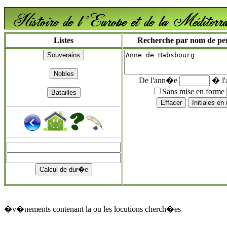
Listes
Recherche par nom de pers
De l'ann�e
� l
Sans mise en forme
�v�nements contenant la ou les locutions cherch�es