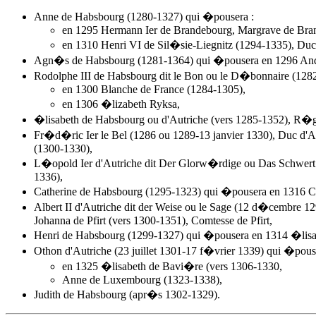
Anne de Habsbourg
(1280-1327) qui �pousera :
en 1295 Hermann Ier de Brandebourg, Margrave de Bra
en 1310 Henri VI de Sil�sie-Liegnitz (1294-1335), Duc
Agn�s de Habsbourg (1281-1364) qui �pousera en 1296 Andr�
Rodolphe III de Habsbourg dit le Bon ou le D�bonnaire (12
en 1300 Blanche de France (1284-1305),
en 1306 �lizabeth Ryksa,
�lisabeth de Habsbourg ou d'Autriche (vers 1285-1352), R�g
Fr�d�ric Ier le Bel (1286 ou 1289-13 janvier 1330), Duc d'Au
(1300-1330),
L�opold Ier d'Autriche dit Der Glorw�rdige ou Das Schwert H
1336),
Catherine de Habsbourg (1295-1323) qui �pousera en 1316 Cha
Albert II d'Autriche dit der Weise ou le Sage (12 d�cembre 
Johanna de Pfirt (vers 1300-1351), Comtesse de Pfirt,
Henri de Habsbourg (1299-1327) qui �pousera en 1314 �lisab
Othon d'Autriche (23 juillet 1301-17 f�vrier 1339) qui �pous
en 1325 �lisabeth de Bavi�re (vers 1306-1330,
Anne de Luxembourg (1323-1338),
Judith de Habsbourg (apr�s 1302-1329).