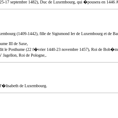
l 1425-17 septembre 1482), Duc de Luxembourg, qui �pousera en 1446
A
mbourg (1409-1442), fille de Sigismond Ier de Luxembourg et de Barb
ume III de Saxe,
 dit le Posthume (22 f�vrier 1440-23 novembre 1457), Roi de Boh�me
 Jagellon, Roi de Pologne,.
t d'�lisabeth de Luxembourg.