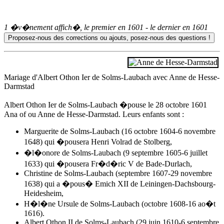
1 �v�nement affich�, le premier en
1601
- le dernier en
1601
Mariage d'Albert Othon Ier de Solms-Laubach avec
Anne de Hesse-
Darmstad
Albert Othon Ier de Solms-Laubach �pouse
le 28 octobre 1601
Ana of ou
Anne de Hesse-Darmstad
. Leurs enfants sont :
Marguerite de Solms-Laubach (16 octobre 1604-6 novembre
1648) qui �pousera Henri Volrad de Stolberg,
�l�onore de Solms-Laubach (9 septembre 1605-6 juillet
1633) qui �pousera Fr�d�ric V de Bade-Durlach,
Christine de Solms-Laubach (septembre 1607-29 novembre
1638) qui a �pous� Emich XII de Leiningen-Dachsbourg-
Heidesheim,
H�l�ne Ursule de Solms-Laubach (octobre 1608-16 ao�t
1616).
Albert Othon II de Solms-Laubach (29 juin 1610-6 septembre