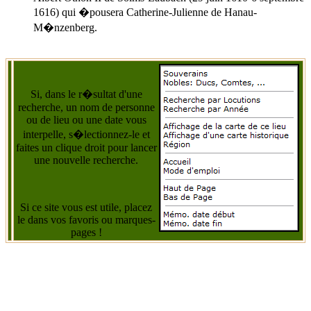
1616) qui �pousera Catherine-Julienne de Hanau-
M�nzenberg.
Si, dans le r�sultat d'une
recherche, un nom de personne
ou de lieu ou une date vous
interpelle, s�lectionnez-le et
faites un clique droit pour lancer
une nouvelle recherche.
Si ce site vous est utile, placez
le dans vos favoris ou marques-
pages !