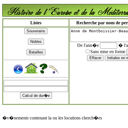
Listes
Recherche par nom de perso
De l'ann�e
� l'
Sans mise en forme
�v�nements contenant la ou les locutions cherch�es