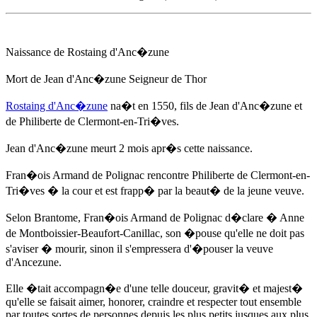
Naissance de Rostaing d'Anc�zune
Mort de Jean d'Anc�zune Seigneur de Thor
Rostaing d'Anc�zune
na�t
en 1550
, fils de Jean d'Anc�zune et
de Philiberte de Clermont-en-Tri�ves.
Jean d'Anc�zune meurt 2 mois apr�s cette naissance.
Fran�ois Armand de Polignac rencontre Philiberte de Clermont-en-
Tri�ves � la cour et est frapp� par la beaut� de la jeune veuve.
Selon Brantome, Fran�ois Armand de Polignac d�clare �
Anne
de Montboissier-Beaufort-Canillac
, son �pouse qu'elle ne doit pas
s'aviser � mourir, sinon il s'empressera d'�pouser la veuve
d'Ancezune.
Elle �tait accompagn�e d'une telle douceur, gravit� et majest�
qu'elle se faisait aimer, honorer, craindre et respecter tout ensemble
par toutes sortes de personnes depuis les plus petits jusques aux plus