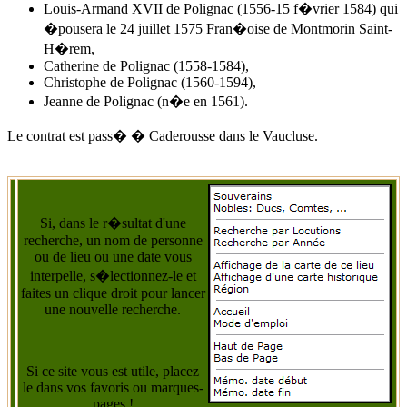
Louis-Armand XVII de Polignac (1556-15 f�vrier 1584) qui
�pousera
le 24 juillet 1575
Fran�oise de Montmorin Saint-
H�rem,
Catherine de Polignac (1558-1584),
Christophe de Polignac (1560-1594),
Jeanne de Polignac (n�e en 1561).
Le contrat est pass� � Caderousse dans le Vaucluse.
Si, dans le r�sultat d'une
recherche, un nom de personne
ou de lieu ou une date vous
interpelle, s�lectionnez-le et
faites un clique droit pour lancer
une nouvelle recherche.
Si ce site vous est utile, placez
le dans vos favoris ou marques-
pages !