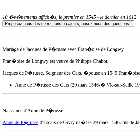
10 �v�nements affich�s, le premier en
1545
- le dernier en
1612
Mariage de Jacques de P�russe avec Fran�oise de Longwy
Fran�oise de Longwy est veuve de Philippe Chabot.
Jacques de P�russe, Seigneur des Cars, �pouse
en 1545
Fran�oise 
Anne de P�russe
des Cars (29 mars 1546-� Vic-sur-Seille 1
Naissance d'
Anne de P�russe
Anne de P�russe
d'Escars de Givry na�t
le 29 mars 1546
, fils de 