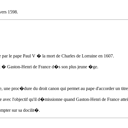
vers 1598
.
ar le pape Paul V � la mort de Charles de Lorraine
en 1607
.
st � Gaston-Henri de France d�s son plus jeune �ge.
 une proc�dure du droit canon qui permet au pape d'accorder un titre 
 avec l'objectif qu'il d�missionne quand Gaston-Henri de France attei
mpter sur sa docilit�.