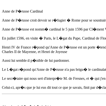
Anne de P�russe
Cardinal
Anne de P�russe
croit devoir se r�fugier � Rome pour se soustraire
Anne de P�russe
est nomm� cardinal
le 5 juin 1596
par Cl�ment V
En juillet 1596
, en visite � Paris, le L�gat du Pape, Cardinal de Flo
Henri IV de France r�pond qu'
Anne de P�russe
est un porte �tenda
Charles II de Mayenne, et Henri de Joyeuse
Aussi lui semble-il p�nible de lui pardonner.
Le L�gat r�pond qu'
Anne de P�russe
n'a pas brigu� le cardinalat e
Le secr�taire qui nous sert d'interpr�te M. de Fresnes, et � qui j'en
Celui-ci, apr�s que je lui eus dit tout ce que je savais, finit par d�cla