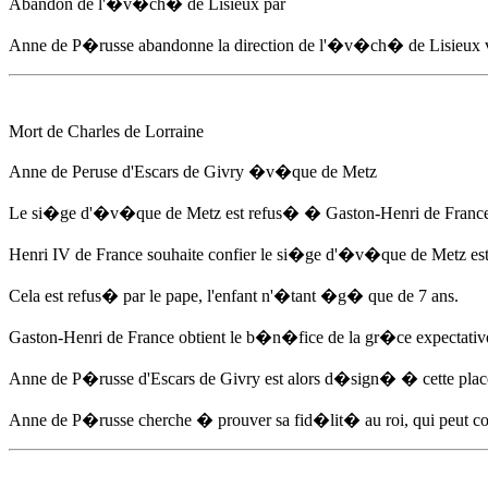
Abandon de l'�v�ch� de Lisieux par
Anne de P�russe
abandonne la direction de l'�v�ch� de Lisieux
Mort de Charles de Lorraine
Anne de Peruse d'Escars de Givry �v�que de Metz
Le si�ge d'�v�que de Metz est refus� � Gaston-Henri de France p
Henri IV de France souhaite confier le si�ge d'�v�que de Metz e
Cela est refus� par le pape, l'enfant n'�tant �g� que de 7 ans.
Gaston-Henri de France obtient le b�n�fice de la gr�ce expectative,
Anne de P�russe
d'Escars de Givry est alors d�sign� � cette place
Anne de P�russe
cherche � prouver sa fid�lit� au roi, qui peut co