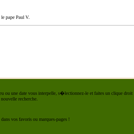
 le pape Paul V.
u ou une date vous interpelle, s�lectionnez-le et faites un clique droit
 nouvelle recherche.
 le dans vos favoris ou marques-pages !