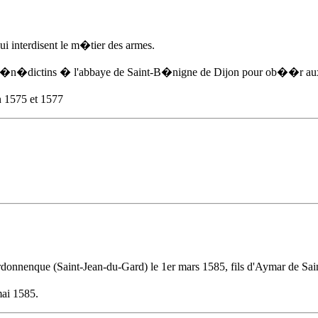
ui interdisent le m�tier des armes.
 b�n�dictins � l'abbaye de Saint-B�nigne de Dijon pour ob��r aux
n 1575
et 1577
ardonnenque (Saint-Jean-du-Gard)
le 1er mars 1585
, fils d'Aymar de Sa
mai 1585.