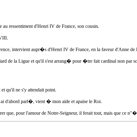
 au ressentiment d'Henri IV de France, son cousin.
III.
rence, intervient aupr�s d'Henri IV de France, en la faveur d'
Anne de
rd de la Ligue et qu'il s'est arrang� pour �tre fait cardinal non par s
t qu'il ne s'y attendait point.
 ai d'abord parl�, vient � mon aide et apaise le Roi.
rer que, pour l'amour de Notre-Seigneur, il ferait tout, mais que ce n"�tai