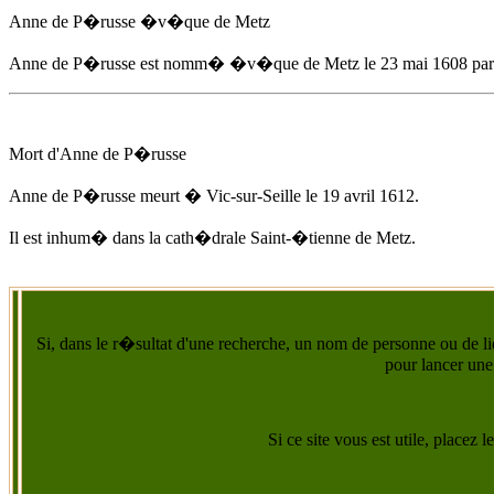
Anne de P�russe
�v�que de Metz
Anne de P�russe
est nomm� �v�que de Metz
le 23 mai 1608
par
Mort d'
Anne de P�russe
Anne de P�russe
meurt � Vic-sur-Seille
le 19 avril 1612
.
Il est inhum� dans la cath�drale Saint-�tienne de Metz.
Si, dans le r�sultat d'une recherche, un nom de personne ou de lie
pour lancer une
Si ce site vous est utile, placez