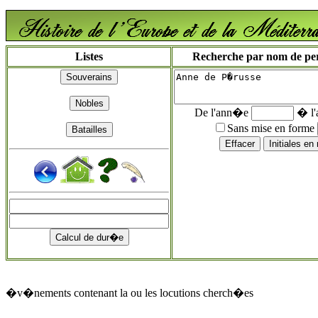
Listes
Recherche par nom de pers
De l'ann�e
� l
Sans mise en forme
�v�nements contenant la ou les locutions cherch�es