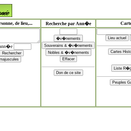
onne, de lieu,...
Cart
Recherche par Ann�e
'ann�e