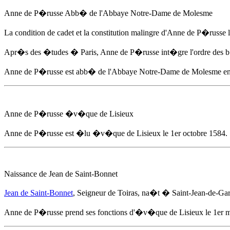
Anne de P�russe
Abb� de l'Abbaye Notre-Dame de Molesme
La condition de cadet et la constitution malingre d'
Anne de P�russe
l
Apr�s des �tudes � Paris,
Anne de P�russe
int�gre l'ordre des
Anne de P�russe
est abb� de l'Abbaye Notre-Dame de Molesme
e
Anne de P�russe
�v�que de Lisieux
Anne de P�russe
est �lu �v�que de Lisieux
le 1er octobre 1584
.
Naissance de Jean de Saint-Bonnet
Jean de Saint-Bonnet
, Seigneur de Toiras, na�t � Saint-Jean-de-G
Anne de P�russe
prend ses fonctions d'�v�que de Lisieux
le 1er 