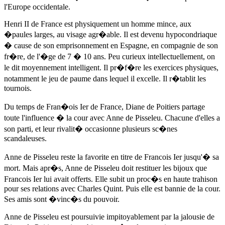
l'Europe occidentale.
Henri II de France est physiquement un homme mince, aux
�paules larges, au visage agr�able. Il est devenu hypocondriaque
� cause de son emprisonnement en Espagne, en compagnie de son
fr�re, de l'�ge de 7 � 10 ans. Peu curieux intellectuellement, on
le dit moyennement intelligent. Il pr�f�re les exercices physiques,
notamment le jeu de paume dans lequel il excelle. Il r�tablit les
tournois.
Du temps de Fran�ois Ier de France, Diane de Poitiers partage
toute l'influence � la cour avec
Anne de Pisseleu
. Chacune d'elles a
son parti, et leur rivalit� occasionne plusieurs sc�nes
scandaleuses.
Anne de Pisseleu
reste la favorite en titre de Francois Ier jusqu'� sa
mort. Mais apr�s, Anne de Pisseleu doit restituer les bijoux que
Francois Ier lui avait offerts. Elle subit un proc�s en haute trahison
pour ses relations avec Charles Quint. Puis elle est bannie de la cour.
Ses amis sont �vinc�s du pouvoir.
Anne de Pisseleu
est poursuivie impitoyablement par la jalousie de