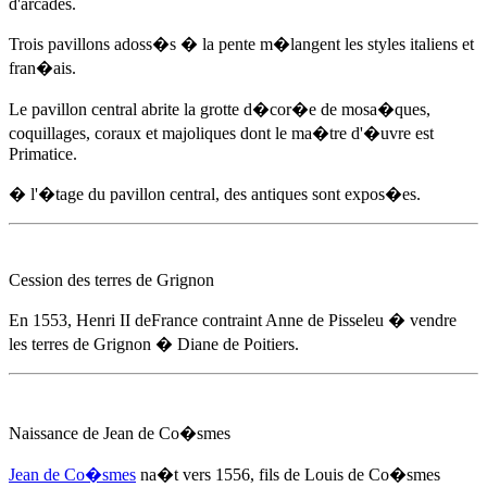
d'arcades.
Trois pavillons adoss�s � la pente m�langent les styles italiens et
fran�ais.
Le pavillon central abrite la grotte d�cor�e de mosa�ques,
coquillages, coraux et majoliques dont le ma�tre d'�uvre est
Primatice.
� l'�tage du pavillon central, des antiques sont expos�es.
Cession des terres de Grignon
En 1553
, Henri II deFrance contraint
Anne de Pisseleu
� vendre
les terres de Grignon � Diane de Poitiers.
Naissance de Jean de Co�smes
Jean de Co�smes
na�t
vers 1556
, fils de Louis de Co�smes