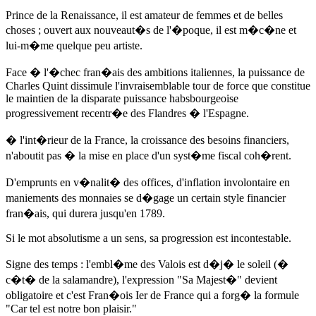
Prince de la Renaissance, il est amateur de femmes et de belles
choses ; ouvert aux nouveaut�s de l'�poque, il est m�c�ne et
lui-m�me quelque peu artiste.
Face � l'�chec fran�ais des ambitions italiennes, la puissance de
Charles Quint dissimule l'invraisemblable tour de force que constitue
le maintien de la disparate puissance habsbourgeoise
progressivement recentr�e des Flandres � l'Espagne.
� l'int�rieur de la France, la croissance des besoins financiers,
n'aboutit pas � la mise en place d'un syst�me fiscal coh�rent.
D'emprunts en v�nalit� des offices, d'inflation involontaire en
maniements des monnaies se d�gage un certain style financier
fran�ais, qui durera jusqu'en 1789.
Si le mot absolutisme a un sens, sa progression est incontestable.
Signe des temps : l'embl�me des Valois est d�j� le soleil (�
c�t� de la salamandre), l'expression "Sa Majest�" devient
obligatoire et c'est Fran�ois Ier de France qui a forg� la formule
"Car tel est notre bon plaisir."