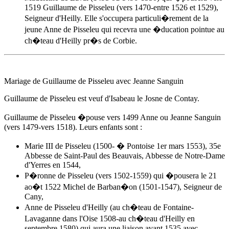
1519 Guillaume de Pisseleu (vers 1470-entre 1526 et 1529),
Seigneur d'Heilly. Elle s'occupera particuli�rement de la
jeune
Anne de Pisseleu
qui recevra une �ducation pointue au
ch�teau d'Heilly pr�s de Corbie.
Mariage de Guillaume de Pisseleu avec Jeanne Sanguin
Guillaume de Pisseleu est veuf d'Isabeau le Josne de Contay.
Guillaume de Pisseleu �pouse
vers 1499
Anne ou Jeanne Sanguin
(vers 1479-vers 1518). Leurs enfants sont :
Marie III de Pisseleu (1500- � Pontoise 1er mars 1553), 35e
Abbesse de Saint-Paul des Beauvais, Abbesse de Notre-Dame
d'Yerres en 1544,
P�ronne de Pisseleu (vers 1502-1559) qui �pousera le 21
ao�t 1522 Michel de Barban�on (1501-1547), Seigneur de
Cany,
Anne de Pisseleu
d'Heilly (au ch�teau de Fontaine-
Lavaganne dans l'Oise 1508-au ch�teau d'Heilly en
septembre 1580) qui aura une liaison avant 1535 avec