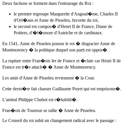
Deux factions se forment dans l'entourage du Roi :
le premier regroupe Marguerite d'Angoul�me, Charles II
d'Orl�ans et
Anne de Pisseleu
, favorite du roi,
le second est compos� d'Henri II de France, Diane de
Poitiers, d'�l�onore d'Autriche et de cardinaux.
En 1541
,
Anne de Pisseleu
pousse le roi � disgracier Anne de
Montmorency � la politique duquel son parti est oppos�.
La rupture entre Fran�ois Ier de France et �clate car Henri II de
France est tr�s attach� � Anne de Montmorency.
Les amis d'
Anne de Pisseleu
reviennent � la Cour.
Cette derni�re fait chasser Guillaume Poyet qui est emprisonn�.
L'amiral Philippe Chabot est r�habilit�.
Fran�ois de Tournon se rallie �
Anne de Pisseleu
.
Le Conseil du roi subit un changement radical avec le passage :