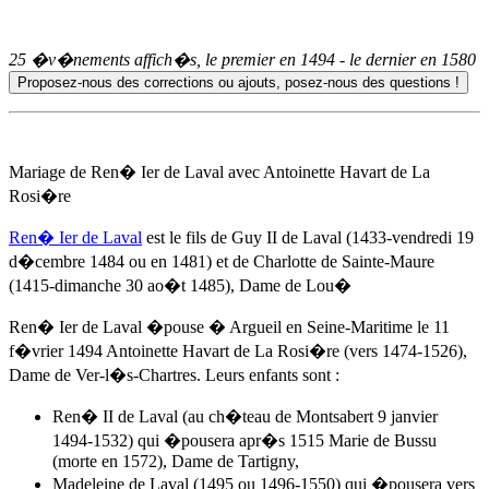
25 �v�nements affich�s, le premier en
1494
- le dernier en
1580
Mariage de Ren� Ier de Laval avec Antoinette Havart de La
Rosi�re
Ren� Ier de Laval
est le fils de Guy II de Laval (1433-vendredi 19
d�cembre 1484 ou en 1481) et de Charlotte de Sainte-Maure
(1415-dimanche 30 ao�t 1485), Dame de Lou�
Ren� Ier de Laval �pouse � Argueil en Seine-Maritime
le 11
f�vrier 1494
Antoinette Havart de La Rosi�re (vers 1474-1526),
Dame de Ver-l�s-Chartres. Leurs enfants sont :
Ren� II de Laval (au ch�teau de Montsabert 9 janvier
1494-1532) qui �pousera apr�s 1515 Marie de Bussu
(morte en 1572), Dame de Tartigny,
Madeleine de Laval (1495 ou 1496-1550) qui �pousera vers