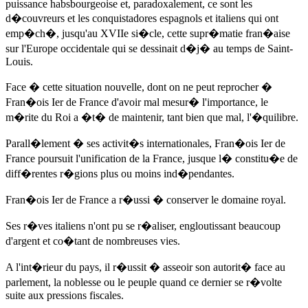
puissance habsbourgeoise et, paradoxalement, ce sont les
d�couvreurs et les conquistadores espagnols et italiens qui ont
emp�ch�, jusqu'au XVIIe si�cle, cette supr�matie fran�aise
sur l'Europe occidentale qui se dessinait d�j� au temps de Saint-
Louis.
Face � cette situation nouvelle, dont on ne peut reprocher �
Fran�ois Ier de France d'avoir mal mesur� l'importance, le
m�rite du Roi a �t� de maintenir, tant bien que mal, l'�quilibre.
Parall�lement � ses activit�s internationales, Fran�ois Ier de
France poursuit l'unification de la France, jusque l� constitu�e de
diff�rentes r�gions plus ou moins ind�pendantes.
Fran�ois Ier de France a r�ussi � conserver le domaine royal.
Ses r�ves italiens n'ont pu se r�aliser, engloutissant beaucoup
d'argent et co�tant de nombreuses vies.
A l'int�rieur du pays, il r�ussit � asseoir son autorit� face au
parlement, la noblesse ou le peuple quand ce dernier se r�volte
suite aux pressions fiscales.