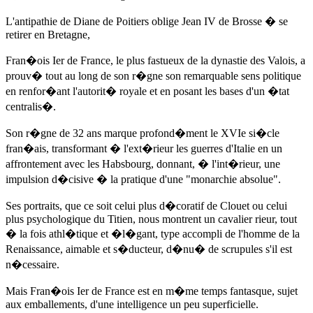
L'antipathie de Diane de Poitiers oblige Jean IV de Brosse � se
retirer en Bretagne,
Fran�ois Ier de France, le plus fastueux de la dynastie des Valois, a
prouv� tout au long de son r�gne son remarquable sens politique
en renfor�ant l'autorit� royale et en posant les bases d'un �tat
centralis�.
Son r�gne de 32 ans marque profond�ment le XVIe si�cle
fran�ais, transformant � l'ext�rieur les guerres d'Italie en un
affrontement avec les Habsbourg, donnant, � l'int�rieur, une
impulsion d�cisive � la pratique d'une "monarchie absolue".
Ses portraits, que ce soit celui plus d�coratif de Clouet ou celui
plus psychologique du Titien, nous montrent un cavalier rieur, tout
� la fois athl�tique et �l�gant, type accompli de l'homme de la
Renaissance, aimable et s�ducteur, d�nu� de scrupules s'il est
n�cessaire.
Mais Fran�ois Ier de France est en m�me temps fantasque, sujet
aux emballements, d'une intelligence un peu superficielle.