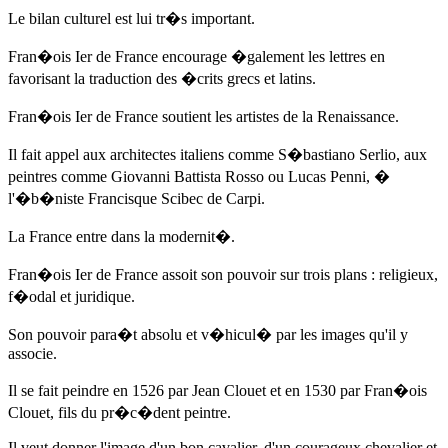
Le bilan culturel est lui tr�s important.
Fran�ois Ier de France encourage �galement les lettres en
favorisant la traduction des �crits grecs et latins.
Fran�ois Ier de France soutient les artistes de la Renaissance.
Il fait appel aux architectes italiens comme S�bastiano Serlio, aux
peintres comme Giovanni Battista Rosso ou Lucas Penni, �
l'�b�niste Francisque Scibec de Carpi.
La France entre dans la modernit�.
Fran�ois Ier de France assoit son pouvoir sur trois plans : religieux,
f�odal et juridique.
Son pouvoir para�t absolu et v�hicul� par les images qu'il y
associe.
Il se fait peindre en 1526 par Jean Clouet et en 1530 par Fran�ois
Clouet, fils du pr�c�dent peintre.
Il veut donner l'image d'un bon cavalier, d'un courageux chevalier et