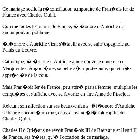
Ce mariage scelle la r�conciliation temporaire de Fran�ois Ier de
France avec Charles Quint.
Comme toutes les reines de France, �l�onore d'Autriche n'a
aucun pouvoir politique.
�l�onore d'Autriche vient s'�tablir avec sa suite espagnole au
Palais du Louvre.
Catholique, �l�onore d'Autriche a une nouvelle ennemie en
Marguerite d'Angoul�me, sa belle-s�ur protestante, qui et tr�s
appr�ci�e de la cour.
Mais Fran�ois Ier de France, peu attir� par sa femme, multiplie les
conqu�tes et s'affiche avec sa favorite en titre
Anne de Pisseleu
.
Rejetant son affection sur ses beaux-enfants, �l�onore d'Autriche
se heurte encore � un mur, ceux-ci ayant �t� fait captifs de
Charles Quint.
Charles II d'Orl�ans ne revoit Fran�ois III de Bretagne et Henri II
de France, ses fr�res, qu'� l'occasion de ce mariage.