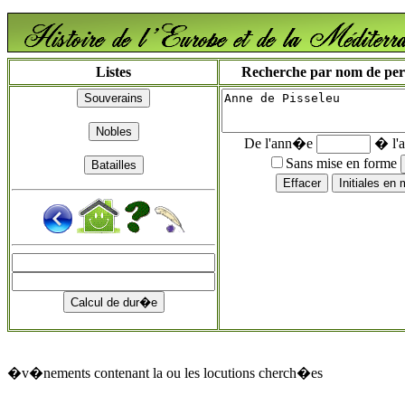
Listes
Recherche par nom de perso
De l'ann�e
� l'
Sans mise en forme
�v�nements contenant la ou les locutions cherch�es