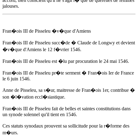
accord, bien conscient qu'il ne s'agit l� que de querelles de femmes
jalouses.
Fran�ois III de Pisseleu �v�que d'Amiens
Fran�ois III de Pisseleu succ�de � Claude de Longwy et devient
�v�que d'Amiens
le 12 f�vrier 1546
.
Fran�ois III de Pisseleu est �lu par procuration
le 24 mai 1546
.
Fran�ois III de Pisseleu pr�te serment � Fran�ois Ier de France
le 6 juin 1546
.
Anne de Pisseleu
, sa s�ur, maitresse de Fran�ois 1er, contribue �
son �l�vation eccl�siastique.
Fran�ois III de Pisseleu fait de belles et saintes constitutions dans
un synode solennel qu'il tient
en 1546
.
Ces statuts synodaux prouvent sa sollicitude pour la r�forme des
m�urs.