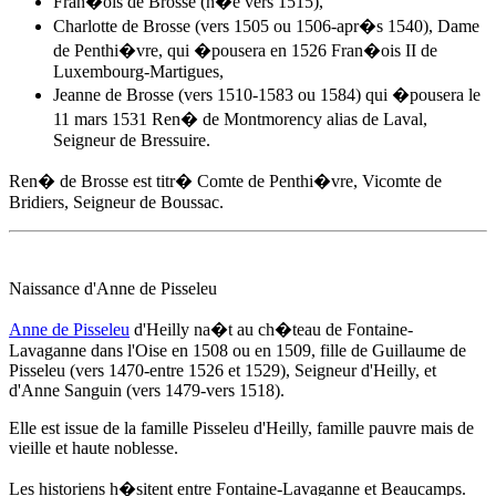
Fran�ois de Brosse (n�e vers 1515),
Charlotte de Brosse (vers 1505 ou 1506-apr�s 1540), Dame
de Penthi�vre, qui �pousera en 1526 Fran�ois II de
Luxembourg-Martigues,
Jeanne de Brosse (vers 1510-1583 ou 1584) qui �pousera le
11 mars 1531 Ren� de Montmorency alias de Laval,
Seigneur de Bressuire.
Ren� de Brosse est titr� Comte de Penthi�vre, Vicomte de
Bridiers, Seigneur de Boussac.
Naissance d'
Anne de Pisseleu
Anne de Pisseleu
d'Heilly na�t au ch�teau de Fontaine-
Lavaganne dans l'Oise
en 1508
ou en 1509, fille de Guillaume de
Pisseleu (vers 1470-entre 1526 et 1529), Seigneur d'Heilly, et
d'Anne Sanguin (vers 1479-vers 1518).
Elle est issue de la famille Pisseleu d'Heilly, famille pauvre mais de
vieille et haute noblesse.
Les historiens h�sitent entre Fontaine-Lavaganne et Beaucamps.