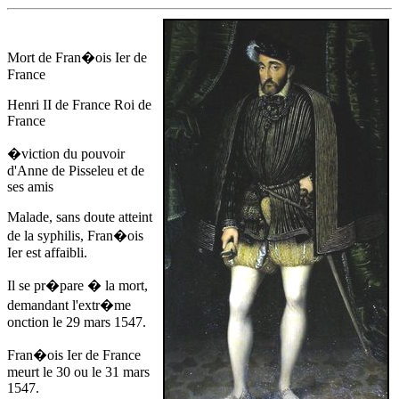
Mort de Fran�ois Ier de
France
Henri II de France Roi de
France
�viction du pouvoir
d'
Anne de Pisseleu
et de
ses amis
Malade, sans doute atteint
de la syphilis, Fran�ois
Ier est affaibli.
Il se pr�pare � la mort,
demandant l'extr�me
onction
le 29 mars 1547
.
Fran�ois Ier de France
meurt
le 30 ou le 31 mars
1547
.