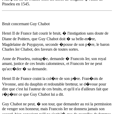
Pisseleu
en 1545
.
Bruit concernant Guy Chabot
Henri II de France fait courir le bruit, � l'instigation sans doute de
Diane de Poitiers, que Guy Chabot doit � sa belle-m�re,
Magdelaine de Puyguyon, seconde �pouse de son p�re, le baron
Charles Ier Chabot, des faveurs de toutes sortes.
Anne de Pisseleu
, outrag�e, demande � Francois Ier, son royal
amant, justice de ces bruits calomnieux, et Francois Ier ne peut
qu'acc�der � sa demande.
Henri II de France craint la col�re de son p�re. Fran�ois de
Vivonne, ami du dauphin et redoutable bretteur, se d�voue pour
dire que c'est lui l'auteur de ces bruits, et qu'il n'a d'ailleurs fait que
r�p�ter ce que Guy Chabot lui a dit.
Guy Chabot ne peut, � son tour, que demander au roi la permission
de venger son honneur, mais Francois Ier ne donnera jamais son