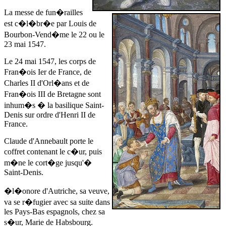
La messe de fun�railles
est c�l�br�e par Louis de
Bourbon-Vend�me
le 22 ou le
23 mai 1547
.
Le 24 mai 1547
, les corps de
Fran�ois Ier de France, de
Charles II d'Orl�ans et de
Fran�ois III de Bretagne sont
inhum�s � la basilique Saint-
Denis sur ordre d'Henri II de
France.
Claude d'Annebault porte le
coffret contenant le c�ur, puis
m�ne le cort�ge jusqu'�
Saint-Denis.
�l�onore d'Autriche, sa veuve,
va se r�fugier avec sa suite dans
les Pays-Bas espagnols, chez sa
s�ur, Marie de Habsbourg.