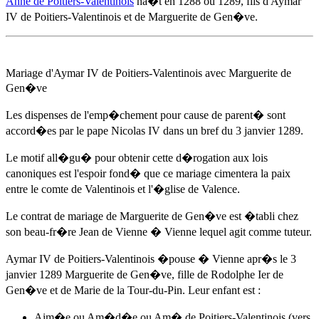
Anne de Poitiers-Valentinois
na�t
en 1288
ou 1289, fils d'Aymar
IV de Poitiers-Valentinois et de Marguerite de Gen�ve.
Mariage d'Aymar IV de Poitiers-Valentinois avec Marguerite de
Gen�ve
Les dispenses de l'emp�chement pour cause de parent� sont
accord�es par le pape Nicolas IV dans un bref du 3 janvier 1289.
Le motif all�gu� pour obtenir cette d�rogation aux lois
canoniques est l'espoir fond� que ce mariage cimentera la paix
entre le comte de Valentinois et l'�glise de Valence.
Le contrat de mariage de Marguerite de Gen�ve est �tabli chez
son beau-fr�re Jean de Vienne � Vienne lequel agit comme tuteur.
Aymar IV de Poitiers-Valentinois �pouse � Vienne
apr�s le 3
janvier 1289
Marguerite de Gen�ve, fille de Rodolphe Ier de
Gen�ve et de Marie de la Tour-du-Pin. Leur enfant est :
Aim�e ou Am�d�e ou Am� de Poitiers-Valentinois (vers