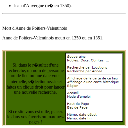
Jean d'Auvergne (n� en 1350).
Mort d'
Anne de Poitiers-Valentinois
Anne de Poitiers-Valentinois
meurt en 1350 ou
en 1351
.
Si, dans le r�sultat d'une
recherche, un nom de personne
ou de lieu ou une date vous
interpelle, s�lectionnez-le et
faites un clique droit pour lancer
une nouvelle recherche.
Si ce site vous est utile, placez
le dans vos favoris ou marques-
pages !