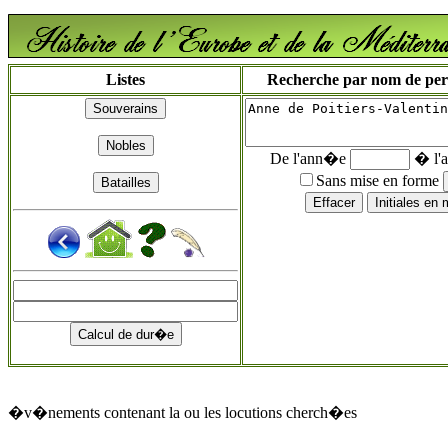
Listes
Recherche par nom de perso
De l'ann�e
� l'
Sans mise en forme
�v�nements contenant la ou les locutions cherch�es