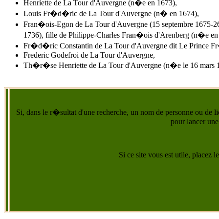
Henriette de La Tour d'Auvergne (n�e en 1673),
Louis Fr�d�ric de La Tour d'Auvergne (n� en 1674),
Fran�ois-Egon de La Tour d'Auvergne (15 septembre 1675-26
1736), fille de Philippe-Charles Fran�ois d'Arenberg (n�e en
Fr�d�ric Constantin de La Tour d'Auvergne dit Le Prince Fr�
Frederic Godefroi de La Tour d'Auvergne,
Th�r�se Henriette de La Tour d'Auvergne (n�e le 16 mars 
Si, dans le r�sultat d'une recherche, un nom de personne ou de lie
pour lancer une
Si ce site vous est utile, placez