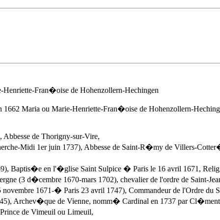
e-Henriette-Fran�oise de Hohenzollern-Hechingen
 1662 Maria ou Marie-Henriette-Fran�oise de Hohenzollern-Heching
 Abbesse de Thorigny-sur-Vire,
erche-Midi 1er juin 1737), Abbesse de Saint-R�my de Villers-Cotter
, Baptis�e en l'�glise Saint Sulpice � Paris le 16 avril 1671, Reli
rgne (3 d�cembre 1670-mars 1702), chevalier de l'ordre de Saint-Jea
 novembre 1671-� Paris 23 avril 1747), Commandeur de l'Ordre du 
-1745), Archev�que de Vienne, nomm� Cardinal en 1737 par Cl�ment
Prince de Vimeuil ou Limeuil,