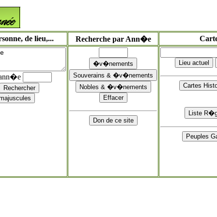
onne, de lieu,...
Cart
Recherche par Ann�e
'ann�e