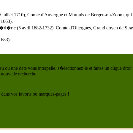
 juillet 1710), Comte d'Auvergne et Marquis de Bergen-op-Zoom, qu
 1663),
d�ric (5 avril 1682-1732), Comte d'Oliergues, Grand doyen de Stras
1683).
u ou une date vous interpelle, s�lectionnez-le et faites un clique droit
 nouvelle recherche.
 le dans vos favoris ou marques-pages !