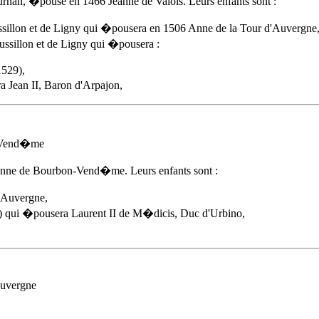
Bournan, �pouse
en 1466
Jeanne de Valois. Leurs enfants sont :
sillon et de Ligny qui �pousera en 1506
Anne de la Tour d'Auvergne
ssillon et de Ligny qui �pousera :
1529),
Jean II, Baron d'Arpajon,
n-Vend�me
nne de Bourbon-Vend�me. Leurs enfants sont :
'Auvergne,
) qui �pousera Laurent II de M�dicis, Duc d'Urbino,
Auvergne