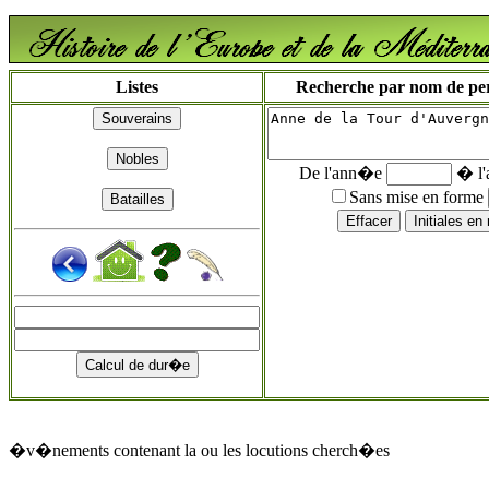
Listes
Recherche par nom de pers
De l'ann�e
� l
Sans mise en forme
�v�nements contenant la ou les locutions cherch�es