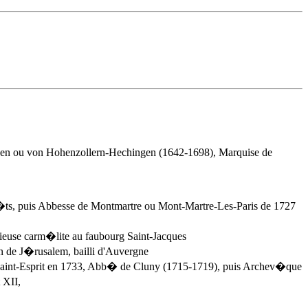
en ou von Hohenzollern-Hechingen (1642-1698), Marquise de
�ts, puis Abbesse de Montmartre ou Mont-Martre-Les-Paris de 1727
gieuse carm�lite au faubourg Saint-Jacques
n de J�rusalem, bailli d'Auvergne
Saint-Esprit en 1733, Abb� de Cluny (1715-1719), puis Archev�que
 XII,