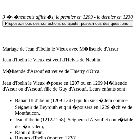
3 �v�nements affich�s, le premier en
1209
- le dernier en
1230
Mariage de Jean d'Ibelin le Vieux avec M�lisende d'Arsur
Jean d'Ibelin le Vieux est veuf d'Helvis de Nephin.
M�lisende d'Arsouf est veuve de Thierry d'Orca.
Jean d'Ibelin le Vieux �pouse en 1207 ou
en 1209
M�lisende
d'Arsur ou d'Arsouf, fille de Guy d'Arsouf.. Leurs enfants sont :
Balian III d'Ibelin (1209-1247) qui lui succ�dera comme
Seigneur de Beyrouth et q ui �pousera
en 1229
�chive de
Montfaucon
,
Jean d'Ibelin (1212-1258), Seigneur d'Arsouf et conn�table
de J�rusalem,
Raoul d'Ibelin,
Hugues d'Ibelin (mort en 1238),