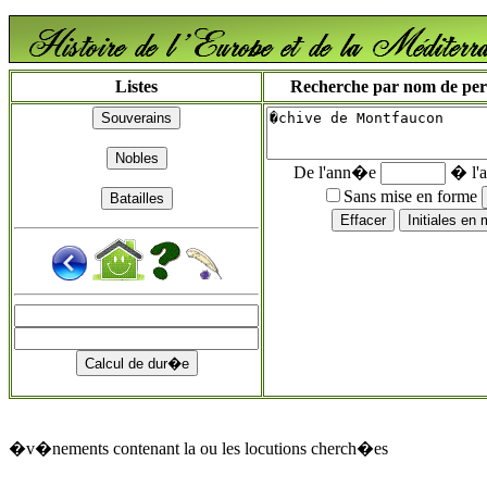
Listes
Recherche par nom de perso
De l'ann�e
� l'
Sans mise en forme
�v�nements contenant la ou les locutions cherch�es