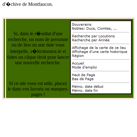
d'
�chive de Montfaucon
.
Si, dans le r�sultat d'une
recherche, un nom de personne
ou de lieu ou une date vous
interpelle, s�lectionnez-le et
faites un clique droit pour lancer
une nouvelle recherche.
Si ce site vous est utile, placez
le dans vos favoris ou marques-
pages !