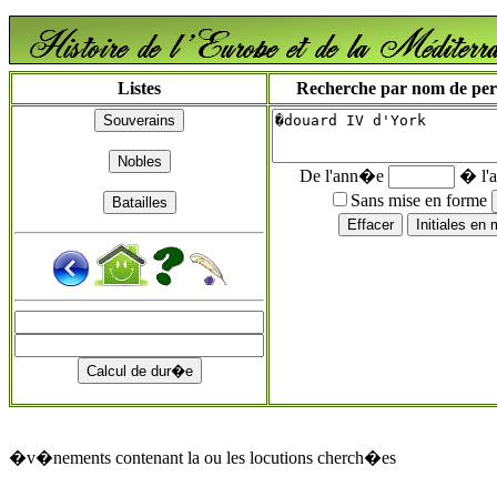
Listes
Recherche par nom de perso
De l'ann�e
� l'
Sans mise en forme
�v�nements contenant la ou les locutions cherch�es