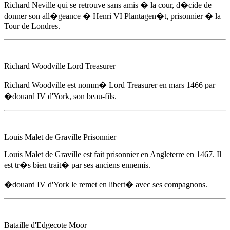
Richard Neville qui se retrouve sans amis � la cour, d�cide de
donner son all�geance � Henri VI Plantagen�t, prisonnier � la
Tour de Londres.
Richard Woodville Lord Treasurer
Richard Woodville est nomm� Lord Treasurer
en mars 1466
par
�douard IV d'York
, son beau-fils.
Louis Malet de Graville Prisonnier
Louis Malet de Graville est fait prisonnier en Angleterre
en 1467
. Il
est tr�s bien trait� par ses anciens ennemis.
�douard IV d'York
le remet en libert� avec ses compagnons.
Bataille d'Edgecote Moor