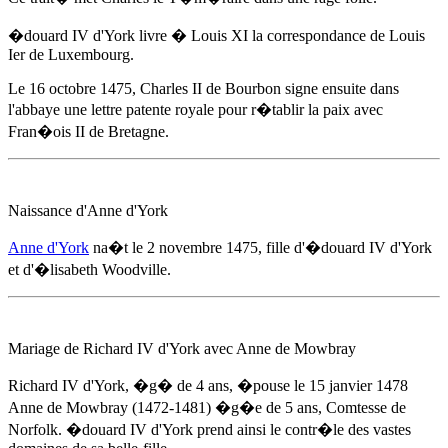
�douard IV d'York
livre � Louis XI la correspondance de Louis
Ier de Luxembourg.
Le 16 octobre 1475
, Charles II de Bourbon signe ensuite dans
l'abbaye une lettre patente royale pour r�tablir la paix avec
Fran�ois II de Bretagne.
Naissance d'Anne d'York
Anne d'York
na�t
le 2 novembre 1475
, fille d'
�douard IV d'York
et d'�lisabeth Woodville.
Mariage de Richard IV d'York avec Anne de Mowbray
Richard IV d'York, �g� de 4 ans, �pouse
le 15 janvier 1478
Anne de Mowbray (1472-1481) �g�e de 5 ans, Comtesse de
Norfolk.
�douard IV d'York
prend ainsi le contr�le des vastes