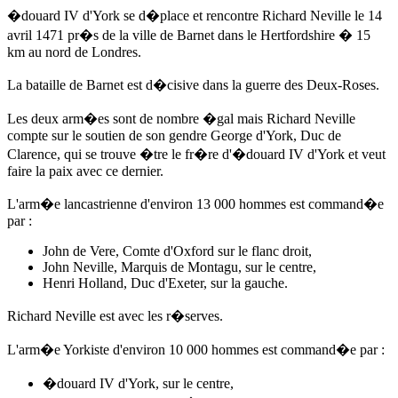
�douard IV d'York
se d�place et rencontre Richard Neville
le 14
avril 1471
pr�s de la ville de Barnet dans le Hertfordshire � 15
km au nord de Londres.
La bataille de Barnet est d�cisive dans la guerre des Deux-Roses.
Les deux arm�es sont de nombre �gal mais Richard Neville
compte sur le soutien de son gendre George d'York, Duc de
Clarence, qui se trouve �tre le fr�re d'
�douard IV d'York
et veut
faire la paix avec ce dernier.
L'arm�e lancastrienne d'environ 13 000 hommes est command�e
par :
John de Vere, Comte d'Oxford sur le flanc droit,
John Neville, Marquis de Montagu, sur le centre,
Henri Holland, Duc d'Exeter, sur la gauche.
Richard Neville est avec les r�serves.
L'arm�e Yorkiste d'environ 10 000 hommes est command�e par :
�douard IV d'York
, sur le centre,