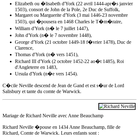
Elizabeth ou �lisabeth d'York (22 avril 1444-apr�s janvier
1503), consort de John de la Pole, 2e Duc de Suffolk,
Margaret ou Marguerite d'York (3 mai 1446-23 novembre
1503), qui �pousera en 1468 Charles le T�m�raire,
William d'York (n� le 7 juillet 1447),
John d'York (n� le 7 novembre 1448),
George d'York (21 octobre 1449-18 f�vrier 1478), Duc de
Clarence,
Thomas d'York (n� vers 1451),
Richard III d'York (2 octobre 1452-22 ao�t 1485), Roi
d'Angleterre en 1483,
Ursula d'York (n�e vers 1454).
C�cile Neville descend de Jean de Gand et est s�ur de Lord
Salisbury et tante du comte de Warwick.
Mariage de Richard Neville avec Anne Beauchamp
Richard Neville �pouse
en 1434
Anne Beauchamp, fille de
Richard, Comte de Warwick. Leurs enfants sont :