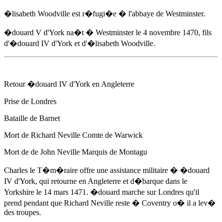
�lisabeth Woodville est r�fugi�e � l'abbaye de Westminster.
�douard V d'York na�t � Westminster
le 4 novembre 1470
, fils
d'
�douard IV d'York
et d'�lisabeth Woodville.
Retour
�douard IV d'York
en Angleterre
Prise de Londres
Bataille de Barnet
Mort de Richard Neville Comte de Warwick
Mort de de John Neville Marquis de Montagu
Charles le T�m�raire offre une assistance militaire �
�douard
IV d'York
, qui retourne en Angleterre et d�barque dans le
Yorkshire
le 14 mars 1471
. �douard marche sur Londres qu'il
prend pendant que Richard Neville reste � Coventry o� il a lev�
des troupes.