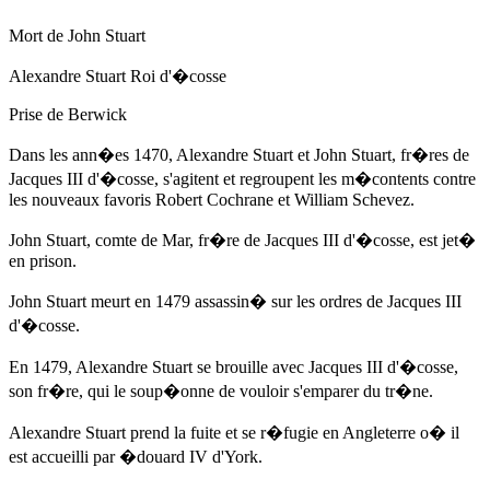
Mort de John Stuart
Alexandre Stuart Roi d'�cosse
Prise de Berwick
Dans les ann�es 1470, Alexandre Stuart et John Stuart, fr�res de
Jacques III d'�cosse, s'agitent et regroupent les m�contents contre
les nouveaux favoris Robert Cochrane et William Schevez.
John Stuart, comte de Mar, fr�re de Jacques III d'�cosse, est jet�
en prison.
John Stuart meurt
en 1479
assassin� sur les ordres de Jacques III
d'�cosse.
En 1479
, Alexandre Stuart se brouille avec Jacques III d'�cosse,
son fr�re, qui le soup�onne de vouloir s'emparer du tr�ne.
Alexandre Stuart prend la fuite et se r�fugie en Angleterre o� il
est accueilli par
�douard IV d'York
.