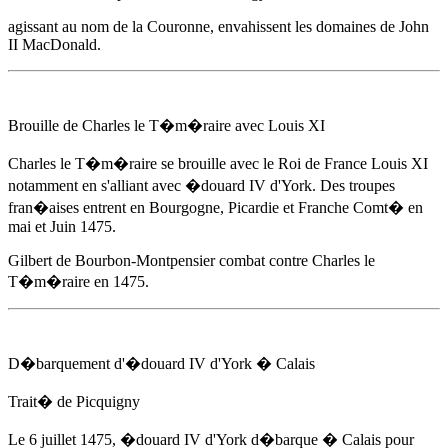
agissant au nom de la Couronne, envahissent les domaines de John
II MacDonald.
Brouille de Charles le T�m�raire avec Louis XI
Charles le T�m�raire se brouille avec le Roi de France Louis XI
notamment en s'alliant avec
�douard IV d'York
. Des troupes
fran�aises entrent en Bourgogne, Picardie et Franche Comt� en
mai et Juin 1475
.
Gilbert de Bourbon-Montpensier combat contre Charles le
T�m�raire
en 1475
.
D�barquement d'
�douard IV d'York
� Calais
Trait� de Picquigny
Le 6 juillet 1475
,
�douard IV d'York
d�barque � Calais pour