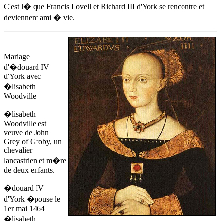
C'est l� que Francis Lovell et Richard III d'York se rencontre et
deviennent ami � vie.
Mariage
d'
�douard IV
d'York
avec
�lisabeth
Woodville
�lisabeth
Woodville est
veuve de John
Grey of Groby, un
chevalier
lancastrien et m�re
de deux enfants.
�douard IV
d'York
�pouse
le
1er mai 1464
�lisabeth