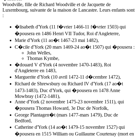
Woodville, fille de Richard Woodville et de Jacquette de
Luxembourg, suivante de la maison de Lancastre. Leurs enfants sont
:
�lisabeth d'York (11 f�vrier 1466-11 f�vrier 1503) qui
�pousera en 1486 Henri VII Tudor, Roi d'Angleterre,
Marie d'York (11 ao�t 1467-23 mai 1482),
C�cile d'York (20 mars 1469-24 ao�t 1507) qui �pousera :
John Welles,
Thomas Kymbe,
�douard V d'York (4 novembre 1470-1483), Roi
d'Angleterre en 1483,
Marguerite d'York (10 avril 1472-11 d�cembre 1472),
Richard de Shrewsbury ou Richard IV d'York (17 ao�t
1473-1483), Duc d'York, qui �pousera en 1478 Anne
Mowbray (1472-1481),
Anne d'York (2 novembre 1475-23 novembre 1511), qui
�pousera Thomas Howard, 3e Duc de Norfolk,
George Plantagen�t (mars 1477-mars 1479), Duc de
Bedford,
Catherine d'York (14 ao�t 1479-15 novembre 1527) qui
�pousera en 1515 William ou Guillaume Courtenay (mort en