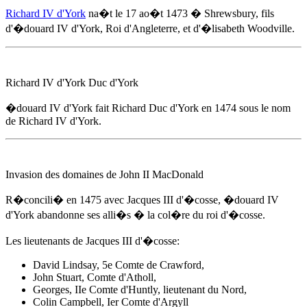
Richard IV d'York
na�t
le 17 ao�t 1473
� Shrewsbury, fils
d'
�douard IV d'York
, Roi d'Angleterre, et d'�lisabeth Woodville.
Richard IV d'York Duc d'York
�douard IV d'York
fait Richard Duc d'York
en 1474
sous le nom
de Richard IV d'York.
Invasion des domaines de John II MacDonald
R�concili�
en 1475
avec Jacques III d'�cosse,
�douard IV
d'York
abandonne ses alli�s � la col�re du roi d'�cosse.
Les lieutenants de Jacques III d'�cosse:
David Lindsay, 5e Comte de Crawford,
John Stuart, Comte d'Atholl,
Georges, IIe Comte d'Huntly, lieutenant du Nord,
Colin Campbell, Ier Comte d'Argyll