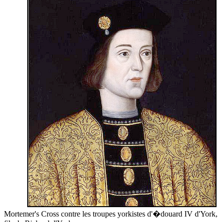
Mortemer's Cross contre les troupes yorkistes d'
�douard IV d'York
,