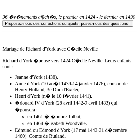
36 �v�nements affich�s, le premier en
1424
- le dernier en
1490
Mariage de Richard d'York avec C�cile Neville
Richard d'York �pouse
vers 1424
C�cile Neville. Leurs enfants
sont :
Jeanne d'York (1438),
Anne d'York (10 ao�t 1439-14 janvier 1476), consort de
Henry Holland, 3e Duc d'Exeter,
Henri d'York (n� le 10 f�vrier 1441),
�douard IV d'York
(28 avril 1442-9 avril 1483) qui
�pousera :
en 1461 �l�onore Talbot,
en 1464 �lisabeth Woodville,
Edmund ou Edmond d'York (17 mai 1443-31 d�cembre
1460), Comte de Rutland,