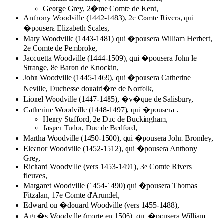
George Grey, 2�me Comte de Kent,
Anthony Woodville (1442-1483), 2e Comte Rivers, qui
�pousera Elizabeth Scales,
Mary Woodville (1443-1481) qui �pousera William Herbert,
2e Comte de Pembroke,
Jacquetta Woodville (1444-1509), qui �pousera John le
Strange, 8e Baron de Knockin,
John Woodville (1445-1469), qui �pousera Catherine
Neville, Duchesse douairi�re de Norfolk,
Lionel Woodville (1447-1485), �v�que de Salisbury,
Catherine Woodville (1448-1497), qui �pousera :
Henry Stafford, 2e Duc de Buckingham,
Jasper Tudor, Duc de Bedford,
Martha Woodville (1450-1500), qui �pousera John Bromley,
Eleanor Woodville (1452-1512), qui �pousera Anthony
Grey,
Richard Woodville (vers 1453-1491), 3e Comte Rivers
fleuves,
Margaret Woodville (1454-1490) qui �pousera Thomas
Fitzalan, 17e Comte d'Arundel,
Edward ou �douard Woodville (vers 1455-1488),
Agn�s Woodville (morte en 1506), qui �pousera William