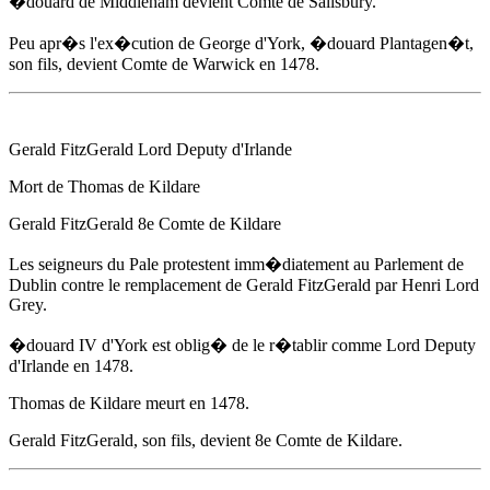
�douard de Middleham devient Comte de Salisbury.
Peu apr�s l'ex�cution de George d'York, �douard Plantagen�t,
son fils, devient Comte de Warwick
en 1478
.
Gerald FitzGerald Lord Deputy d'Irlande
Mort de Thomas de Kildare
Gerald FitzGerald 8e Comte de Kildare
Les seigneurs du Pale protestent imm�diatement au Parlement de
Dublin contre le remplacement de Gerald FitzGerald par Henri Lord
Grey.
�douard IV d'York
est oblig� de le r�tablir comme Lord Deputy
d'Irlande
en 1478
.
Thomas de Kildare meurt
en 1478
.
Gerald FitzGerald, son fils, devient 8e Comte de Kildare.