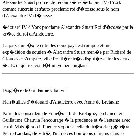
Alexandre Stuart promet de reconna�tre
�douard IV d'York
comme suzerain et s'auto proclame roi d'�cosse sous le nom
d'Alexandre IV d'�cosse.
�douard IV d'York
proclame Alexandre Stuart Roi d'�cosse par la
gr�ce du roi d'Angleterre.
La paix qui r�gne entre les deux pays est rompue et une
exp�dition de soutien � Alexandre Stuart men�e par Richard de
Gloucester s'empare, ville fronti�re tr�s disput�e entre les deux
�tats, et qui restera d�finitivement anglaise.
Disgr�ce de Guillaume Chauvin
Fian�ailles d'�douard d'Angleterre avec Anne de Bretagne
Parmi les conseillers de Fran�ois II de Bretagne, le chancelier
Guillaume Chauvin l'encourage � la prudence et � l'entente avec
le roi. Mais � son influence s'oppose celle du tr�sorier g�n�ral
Pierre Landais, de Vitr�, l'un de ces bourgeois enrichis dans le