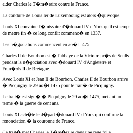
aider Charles le T�m�raire contre la France.
La conduite de Louis Ier de Luxembourg est alors �quivoque.
Louis XI convainc l'�missaire d'
�douard IV d'York
qu'il est temps
de mettre fin � ce long conflit commenc� en 1337.
Les n�gociations commencent
en ao�t 1475
.
Charles II de Bourbon est � l'abbaye de la Victoire pr�s de Senlis
pendant la n�gociation avec �douard IV d'Angleterre et
Fran�ois II de Bretagne.
Avec Louis XI et Jean II de Bourbon, Charles II de Bourbon arrive
� Picquigny
le 29 ao�t 1475
pour le trait� de Picquigny.
Le trait� est sign� � Picquigny
le 29 ao�t 1475
, mettant un
terme � la guerre de cent ans.
Louis XI ach�te le d�part
�douard IV d'York
qui confirme la
renonciation � la couronne de France.
Ce trait� met Charles le T�m�raire dans une rage folle.