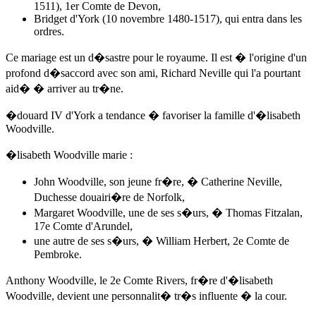
1511), 1er Comte de Devon,
Bridget d'York (10 novembre 1480-1517), qui entra dans les
ordres.
Ce mariage est un d�sastre pour le royaume. Il est � l'origine d'un
profond d�saccord avec son ami, Richard Neville qui l'a pourtant
aid� � arriver au tr�ne.
�douard IV d'York
a tendance � favoriser la famille d'�lisabeth
Woodville.
�lisabeth Woodville marie :
John Woodville, son jeune fr�re, � Catherine Neville,
Duchesse douairi�re de Norfolk,
Margaret Woodville, une de ses s�urs, � Thomas Fitzalan,
17e Comte d'Arundel,
une autre de ses s�urs, � William Herbert, 2e Comte de
Pembroke.
Anthony Woodville, le 2e Comte Rivers, fr�re d'�lisabeth
Woodville, devient une personnalit� tr�s influente � la cour.