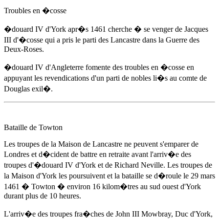
Troubles en �cosse
�douard IV d'York
apr�s 1461
cherche � se venger de Jacques
III d'�cosse qui a pris le parti des Lancastre dans la Guerre des
Deux-Roses.
�douard IV d'Angleterre fomente des troubles en �cosse en
appuyant les revendications d'un parti de nobles li�s au comte de
Douglas exil�.
Bataille de Towton
Les troupes de la Maison de Lancastre ne peuvent s'emparer de
Londres et d�cident de battre en retraite avant l'arriv�e des
troupes d'
�douard IV d'York
et de Richard Neville. Les troupes de
la Maison d'York les poursuivent et la bataille se d�roule
le 29 mars
1461
� Towton � environ 16 kilom�tres au sud ouest d'York
durant plus de 10 heures.
L'arriv�e des troupes fra�ches de John III Mowbray, Duc d'York,