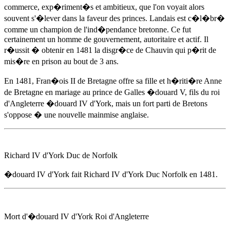
commerce, exp�riment�s et ambitieux, que l'on voyait alors
souvent s'�lever dans la faveur des princes. Landais est c�l�br�
comme un champion de l'ind�pendance bretonne. Ce fut
certainement un homme de gouvernement, autoritaire et actif. Il
r�ussit � obtenir
en 1481
la disgr�ce de Chauvin qui p�rit de
mis�re en prison au bout de 3 ans.
En 1481
, Fran�ois II de Bretagne offre sa fille et h�riti�re Anne
de Bretagne en mariage au prince de Galles �douard V, fils du roi
d'Angleterre
�douard IV d'York
, mais un fort parti de Bretons
s'oppose � une nouvelle mainmise anglaise.
Richard IV d'York Duc de Norfolk
�douard IV d'York
fait Richard IV d'York Duc Norfolk
en 1481
.
Mort d'
�douard IV d'York
Roi d'Angleterre