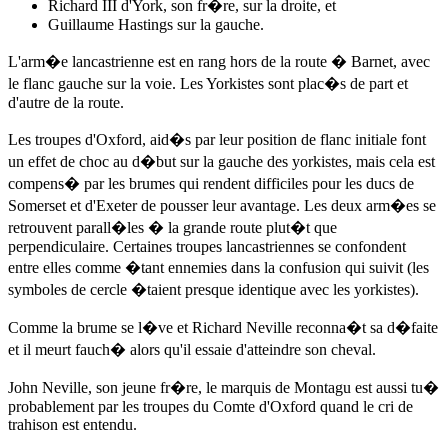
Richard III d'York, son fr�re, sur la droite, et
Guillaume Hastings sur la gauche.
L'arm�e lancastrienne est en rang hors de la route � Barnet, avec
le flanc gauche sur la voie. Les Yorkistes sont plac�s de part et
d'autre de la route.
Les troupes d'Oxford, aid�s par leur position de flanc initiale font
un effet de choc au d�but sur la gauche des yorkistes, mais cela est
compens� par les brumes qui rendent difficiles pour les ducs de
Somerset et d'Exeter de pousser leur avantage. Les deux arm�es se
retrouvent parall�les � la grande route plut�t que
perpendiculaire. Certaines troupes lancastriennes se confondent
entre elles comme �tant ennemies dans la confusion qui suivit (les
symboles de cercle �taient presque identique avec les yorkistes).
Comme la brume se l�ve et Richard Neville reconna�t sa d�faite
et il meurt fauch� alors qu'il essaie d'atteindre son cheval.
John Neville, son jeune fr�re, le marquis de Montagu est aussi tu�
probablement par les troupes du Comte d'Oxford quand le cri de
trahison est entendu.