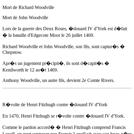
Mort de Richard Woodville
Mort de John Woodville
Lors de la guerre des Deux Roses,
�douard IV d'York
est d�fait
� la bataille d'Edgecote Moor
le 26 juillet 1469
.
Richard Woodville et John Woodville, son fils, sont captur�s �
Chepstow.
Apr�s un jugement pr�cipit�, ils sont d�capit�s �
Kenilworth
le 12 ao�t 1469
.
Anthony Woodville, un autre fils, devient 2e Comte Rivers.
R�volte de Henri Fitzhugh contre
�douard IV d'York
En 1470
, Henri Fitzhugh se r�volte contre
�douard IV d'York
.
Comme le pardon accord� � Henri Fitzhugh comprend Francis
Lovell, on peut supposer que Francis Lovell vit avec son beau-p�re