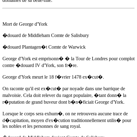
domaines de sa belle-fille.
Mort de George d'York
�douard de Middleham Comte de Salisbury
�douard Plantagen�t Comte de Warwick
George d'York est emprisonn� � la Tour de Londres pour complot
contre
�douard IV d'York
, son fr�re.
George d'York meurt
le 18 f�vrier 1478
ex�cut�.
On raconte qu'il est ex�cut� par noyade dans une barrique de
malvoisie. Cela doit relever du ragot populaire, �tant donn� la
r�putation de grand buveur dont b�n�ficiait George d'York.
Lorsque le corps sera exhum�, on ne retrouvera aucune trace de
d�capitation, moyen d'ex�cution traditionnellement utilis� pour
les nobles et les personnes de sang royal.