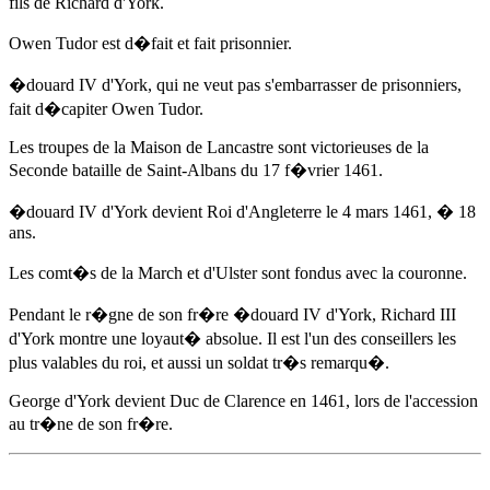
fils de Richard d'York.
Owen Tudor est d�fait et fait prisonnier.
�douard IV d'York
, qui ne veut pas s'embarrasser de prisonniers,
fait d�capiter Owen Tudor.
Les troupes de la Maison de Lancastre sont victorieuses de la
Seconde bataille de Saint-Albans du
17 f�vrier 1461
.
�douard IV d'York
devient Roi d'Angleterre
le 4 mars 1461
, � 18
ans.
Les comt�s de la March et d'Ulster sont fondus avec la couronne.
Pendant le r�gne de son fr�re
�douard IV d'York
, Richard III
d'York montre une loyaut� absolue. Il est l'un des conseillers les
plus valables du roi, et aussi un soldat tr�s remarqu�.
George d'York devient Duc de Clarence
en 1461
, lors de l'accession
au tr�ne de son fr�re.