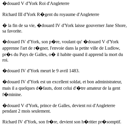
�douard V d'York Roi d'Angleterre
Richard III d'York R�gent du royaume d'Angleterre
� la fin de sa vie,
�douard IV d'York
laisse gouverner Jane Shore,
sa favorite.
�douard IV d'York
, son p�re, voulant qu' �douard V d'York
apprenne l'art de r�gner, l'envoie dans la petite ville de Ludlow,
pr�s du Pays de Galles, o� il habite
quand il apprend la mort du
roi.
�douard IV d'York
meurt
le 9 avril 1483
.
�douard IV d'York
est un excellent soldat, et bon administrateur,
mais il a quelques d�fauts, dont celui d'�tre amateur de la gent
f�minine.
�douard V d'York, prince de Galles, devient roi d'Angleterre
pendant 2 mois seulement.
Richard IV d'York, son fr�re, devient son h�ritier pr�somptif.