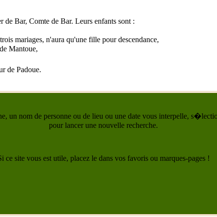
r de Bar
, Comte de Bar. Leurs enfants sont :
ois mariages, n'aura qu'une fille pour descendance,
 de Mantoue,
ur de Padoue.
he, un nom de personne ou de lieu ou une date vous interpelle, s�lection
pour lancer une nouvelle recherche.
Si ce site vous est utile, placez le dans vos favoris ou marques-pages !