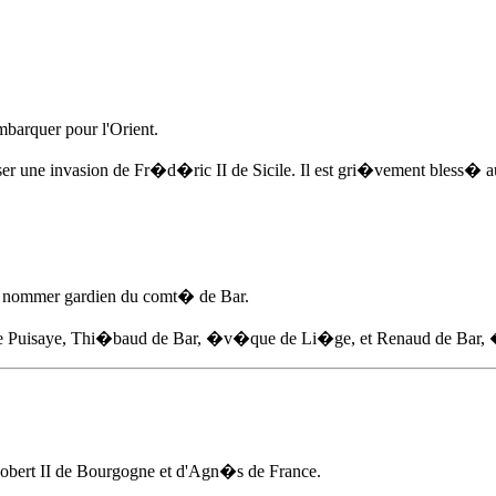
mbarquer pour l'Orient.
ser une invasion de Fr�d�ric II de Sicile. Il est gri�vement bless� 
re nommer gardien du comt� de Bar.
ur de Puisaye, Thi�baud de Bar, �v�que de Li�ge, et Renaud de Bar
Robert II de Bourgogne et d'Agn�s de France.