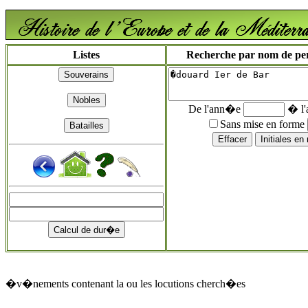
Listes
Recherche par nom de pers
De l'ann�e
� l
Sans mise en forme
�v�nements contenant la ou les locutions cherch�es