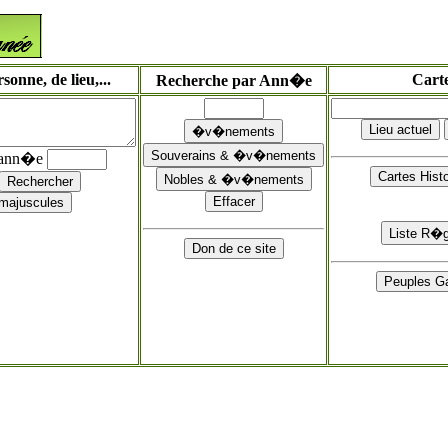
onne, de lieu,...
Cart
Recherche par Ann�e
'ann�e