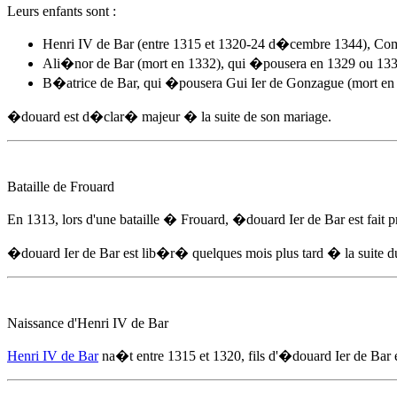
Leurs enfants sont :
Henri IV de Bar (entre 1315 et 1320-24 d�cembre 1344), Com
Ali�nor de Bar (mort en 1332), qui �pousera en 1329 ou 1330
B�atrice de Bar, qui �pousera Gui Ier de Gonzague (mort en
�douard est d�clar� majeur � la suite de son mariage.
Bataille de Frouard
En 1313
, lors d'une bataille � Frouard,
�douard Ier de Bar
est fait 
�douard Ier de Bar
est lib�r� quelques mois plus tard � la suite d
Naissance d'Henri IV de Bar
Henri IV de Bar
na�t
entre 1315
et 1320, fils d'
�douard Ier de Bar
e