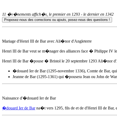
11 �v�nements affich�s, le premier en
1293
- le dernier en
1342
Mariage d'Henri III de Bar avec Ali�nor d'Angleterre
Henri III de Bar veut se m�nager des alliances face � Philippe IV le 
Henri III de Bar �pouse � Bristol
le 20 septembre 1293
Ali�nor d'A
�douard Ier de Bar
(1295-novembre 1336), Comte de Bar, qu
Jeanne de Bar (1295-1361) qui �pousera Jean ou John de Warr
Naissance d'
�douard Ier de Bar
�douard Ier de Bar
na�t
vers 1295
, fils de et de d'Henri III de Bar