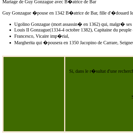
Mariage de Guy Gonzague avec B�atrice de Bar
Guy Gonzague �pouse
en 1342
B�atrice de Bar, fille d'
�douard Ie
Ugolino Gonzague (mort assassin� en 1362) qui, malgr� ses tr
Louis II Gonzague(1334-4 octobre 1382), Capitaine du peuple
Francesco, Vicaire imp�rial,
Margherita qui �pousera en 1350 Jacopino de Carrare, Seigne
Si, dans le r�sultat d'une recherc