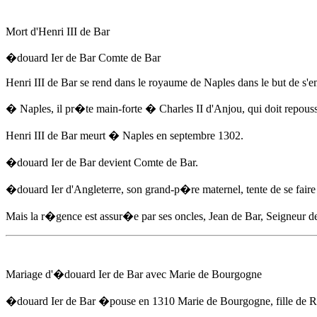
Mort d'Henri III de Bar
�douard Ier de Bar
Comte de Bar
Henri III de Bar se rend dans le royaume de Naples dans le but de s'e
� Naples, il pr�te main-forte � Charles II d'Anjou, qui doit repous
Henri III de Bar meurt � Naples
en septembre 1302
.
�douard Ier de Bar
devient Comte de Bar.
�douard Ier d'Angleterre, son grand-p�re maternel, tente de se fai
Mais la r�gence est assur�e par ses oncles, Jean de Bar, Seigne
Mariage d'
�douard Ier de Bar
avec Marie de Bourgogne
�douard Ier de Bar
�pouse
en 1310
Marie de Bourgogne, fille de 