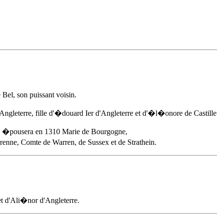
Bel, son puissant voisin.
ngleterre, fille d'�douard Ier d'Angleterre et d'�l�onore de Castille.
i �pousera en 1310 Marie de Bourgogne,
enne, Comte de Warren, de Sussex et de Strathein.
, et d'Ali�nor d'Angleterre.