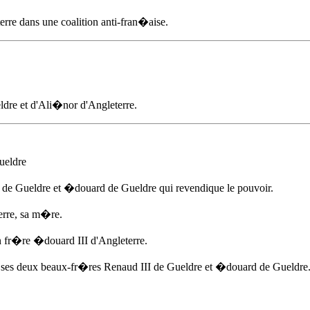
rre dans une coalition anti-fran�aise.
eldre et d'Ali�nor d'Angleterre.
ueldre
I de Gueldre et
�douard de Gueldre
qui revendique le pouvoir.
erre, sa m�re.
n fr�re �douard III d'Angleterre.
e ses deux beaux-fr�res Renaud III de Gueldre et
�douard de Gueldre