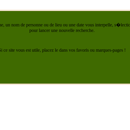
he, un nom de personne ou de lieu ou une date vous interpelle, s�lection
pour lancer une nouvelle recherche.
Si ce site vous est utile, placez le dans vos favoris ou marques-pages !