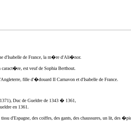
ne d'Isabelle de France, la m�re d'Ali�nor.
caract�re, est veuf de Sophia Berthout.
ngleterre, fille d'�douard II Carnavon et d'Isabelle de France.
e 1371), Duc de Gueldre de 1343 � 1361,
eldre en 1361.
ssu d'Espagne, des coiffes, des gants, des chaussures, un lit, des �pic