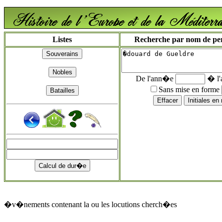
Listes
Recherche par nom de pers
De l'ann�e
� l
Sans mise en forme
�v�nements contenant la ou les locutions cherch�es