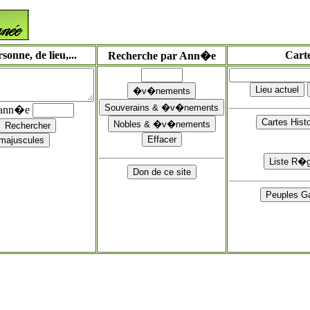
onne, de lieu,...
Cart
Recherche par Ann�e
'ann�e