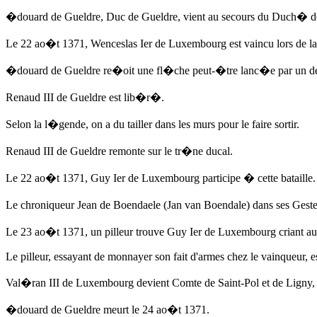
�douard de Gueldre
, Duc de Gueldre, vient au secours du Duch� de
Le 22 ao�t 1371
, Wenceslas Ier de Luxembourg est vaincu lors de l
�douard de Gueldre
re�oit une fl�che peut-�tre lanc�e par un de 
Renaud III de Gueldre est lib�r�.
Selon la l�gende, on a du tailler dans les murs pour le faire sortir.
Renaud III de Gueldre remonte sur le tr�ne ducal.
Le 22 ao�t 1371
, Guy Ier de Luxembourg participe � cette bataille.
Le chroniqueur Jean de Boendaele (Jan van Boendale) dans ses Gest
Le 23 ao�t 1371
, un pilleur trouve Guy Ier de Luxembourg criant au 
Le pilleur, essayant de monnayer son fait d'armes chez le vainqueur, e
Val�ran III de Luxembourg devient Comte de Saint-Pol et de Ligny,
�douard de Gueldre
meurt
le 24 ao�t 1371
.