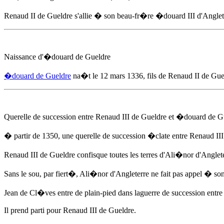
Renaud II de Gueldre s'allie � son beau-fr�re �douard III d'Anglete
Naissance d'
�douard de Gueldre
�douard de Gueldre
na�t
le 12 mars 1336
, fils de Renaud II de Gu
Querelle de succession entre Renaud III de Gueldre et
�douard de G
� partir de 1350
, une querelle de succession �clate entre Renaud II
Renaud III de Gueldre confisque toutes les terres d'Ali�nor d'Anglet
Sans le sou, par fiert�, Ali�nor d'Angleterre ne fait pas appel � so
Jean de Cl�ves entre de plain-pied dans laguerre de succession entr
Il prend parti pour Renaud III de Gueldre.