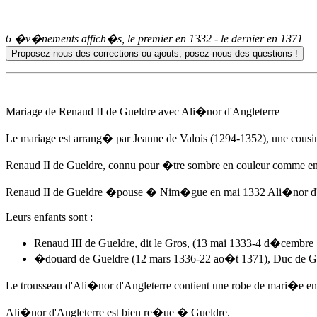
6 �v�nements affich�s, le premier en
1332
- le dernier en
1371
Mariage de Renaud II de Gueldre avec Ali�nor d'Angleterre
Le mariage est arrang� par Jeanne de Valois (1294-1352), une cousi
Renaud II de Gueldre, connu pour �tre sombre en couleur comme en 
Renaud II de Gueldre �pouse � Nim�gue
en mai 1332
Ali�nor d'A
Leurs enfants sont :
Renaud III de Gueldre, dit le Gros, (13 mai 1333-4 d�cembr
�douard de Gueldre
(12 mars 1336-22 ao�t 1371), Duc de Gu
Le trousseau d'Ali�nor d'Angleterre contient une robe de mari�e en ti
Ali�nor d'Angleterre est bien re�ue � Gueldre.