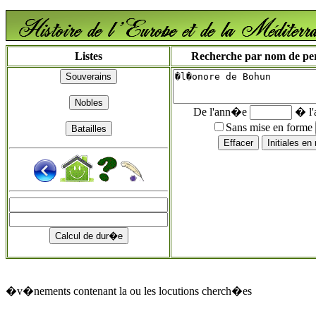
Listes
Recherche par nom de pers
De l'ann�e
� l
Sans mise en forme
�v�nements contenant la ou les locutions cherch�es