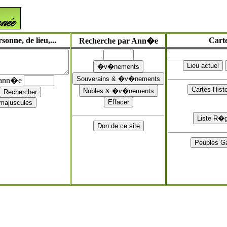
onne, de lieu,...
Cart
Recherche par Ann�e
'ann�e