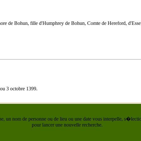
re de Bohun
, fille d'Humphrey de Bohun, Comte de Hereford, d'Essex
 ou 3 octobre 1399
.
he, un nom de personne ou de lieu ou une date vous interpelle, s�lection
pour lancer une nouvelle recherche.