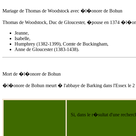
Mariage de Thomas de Woodstock avec
�l�onore de Bohun
Thomas de Woodstock, Duc de Gloucester, �pouse
en 1374
�l�ono
Jeanne,
Isabelle,
Humphrey (1382-1399), Comte de Buckingham,
Anne de Gloucester (1383-1438).
Mort de
�l�onore de Bohun
�l�onore de Bohun
meurt � l'abbaye de Barking dans l'Essex
le 2
Si, dans le r�sultat d'une recherc