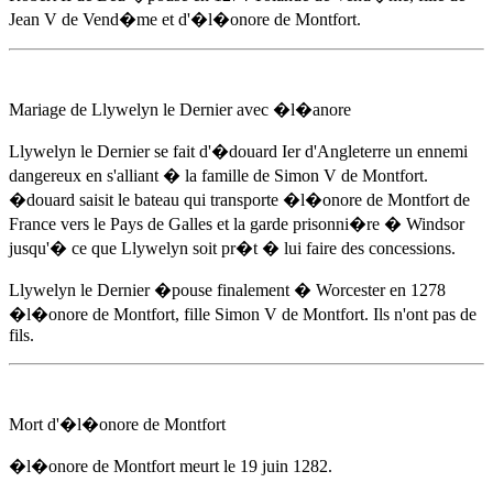
Jean V de Vend�me et d'
�l�onore de Montfort
.
Mariage de Llywelyn le Dernier avec �l�anore
Llywelyn le Dernier se fait d'�douard Ier d'Angleterre un ennemi
dangereux en s'alliant � la famille de Simon V de Montfort.
�douard saisit le bateau qui transporte
�l�onore de Montfort
de
France vers le Pays de Galles et la garde prisonni�re � Windsor
jusqu'� ce que Llywelyn soit pr�t � lui faire des concessions.
Llywelyn le Dernier �pouse finalement � Worcester
en 1278
�l�onore de Montfort
, fille Simon V de Montfort. Ils n'ont pas de
fils.
Mort d'
�l�onore de Montfort
�l�onore de Montfort
meurt
le 19 juin 1282
.