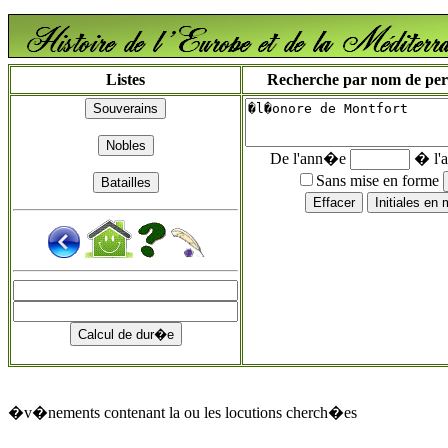
Listes
Recherche par nom de perso
De l'ann�e
� l'
Sans mise en forme
�v�nements contenant la ou les locutions cherch�es