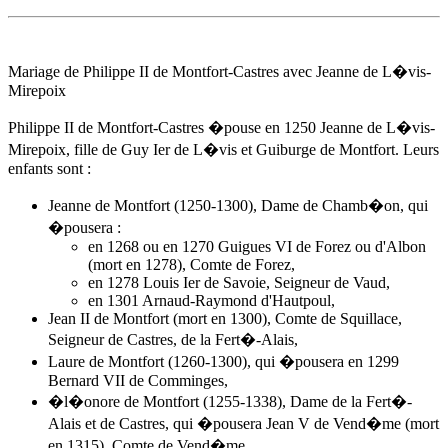
Mariage de Philippe II de Montfort-Castres avec Jeanne de L�vis-
Mirepoix
Philippe II de Montfort-Castres �pouse
en 1250
Jeanne de L�vis-
Mirepoix, fille de Guy Ier de L�vis et Guiburge de Montfort. Leurs
enfants sont :
Jeanne de Montfort (1250-1300), Dame de Chamb�on, qui
�pousera :
en 1268 ou en 1270 Guigues VI de Forez ou d'Albon
(mort en 1278), Comte de Forez,
en 1278 Louis Ier de Savoie, Seigneur de Vaud,
en 1301 Arnaud-Raymond d'Hautpoul,
Jean II de Montfort (mort en 1300), Comte de Squillace,
Seigneur de Castres, de la Fert�-Alais,
Laure de Montfort (1260-1300), qui �pousera en 1299
Bernard VII de Comminges,
�l�onore de Montfort
(1255-1338), Dame de la Fert�-
Alais et de Castres, qui �pousera Jean V de Vend�me (mort
en 1315), Comte de Vend�me.