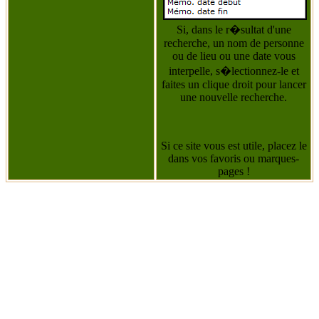
Si, dans le r�sultat d'une
recherche, un nom de personne
ou de lieu ou une date vous
interpelle, s�lectionnez-le et
faites un clique droit pour lancer
une nouvelle recherche.
Si ce site vous est utile, placez le
dans vos favoris ou marques-
pages !