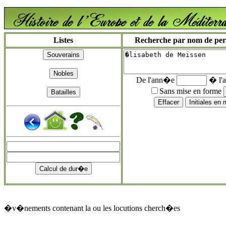
Listes
Recherche par nom de perso
De l'ann�e
� l'
Sans mise en forme
�v�nements contenant la ou les locutions cherch�es