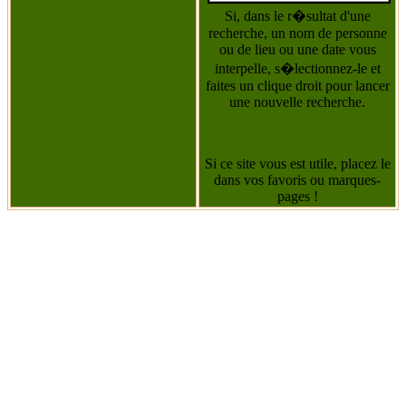
Si, dans le r�sultat d'une
recherche, un nom de personne
ou de lieu ou une date vous
interpelle, s�lectionnez-le et
faites un clique droit pour lancer
une nouvelle recherche.
Si ce site vous est utile, placez le
dans vos favoris ou marques-
pages !