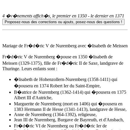
4 �v�nements affich�s, le premier en
1350
- le dernier en
1371
Mariage de Fr�d�ric V de Nuremberg avec
�lisabeth de Meissen
Fr�d�ric V de Nuremberg �pouse
en 1350
�lisabeth de
Meissen
(1329-1375), fille de Fr�d�ric II de Saxe, landgrave de
Thuringe. Leurs enfants sont :
�lisabeth de Hohenzollern-Nuremberg (1358-1411) qui
�pousera en 1374 Robert Ier du Saint-Empire,
B�atrice de Nuremberg (1362-1414) qui �pousera en 1375
Albert III d'Autriche,
Marguerite de Nuremberg (mort en 1406) qui �pousera en
1383 Hermann II de Hesse (1341-1413), landgrave de Hesse,
Anne de Nuremberg (1364-1392), religieuse,
Jean III de Nuremberg, Burgave de Bayreuth, et d'Ansbach,
Fr�d�ric VI de Nuremberg ou Fr�d�ric Ier de