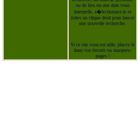
ou de lieu ou une date vous
interpelle, s�lectionnez-le et
faites un clique droit pour lancer
une nouvelle recherche.
Si ce site vous est utile, placez le
dans vos favoris ou marques-
pages !