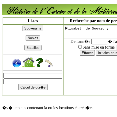
Listes
Recherche par nom de perso
De l'ann�e
� l'
Sans mise en forme
�v�nements contenant la ou les locutions cherch�es