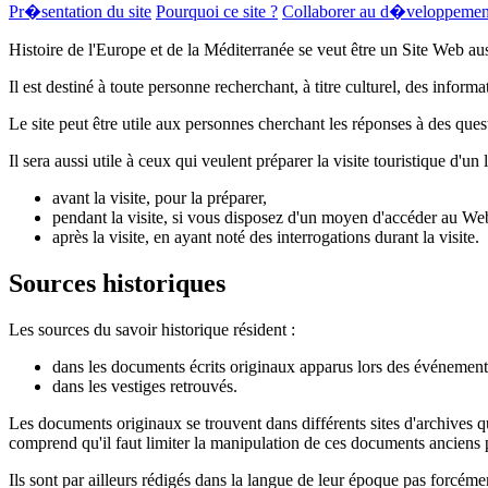
Pr�sentation du site
Pourquoi ce site ?
Collaborer au d�veloppement 
Histoire de l'Europe et de la Méditerranée se veut être un Site Web auss
Il est destiné à toute personne recherchant, à titre culturel, des inform
Le site peut être utile aux personnes cherchant les réponses à des ques
Il sera aussi utile à ceux qui veulent préparer la visite touristique d'un 
avant la visite, pour la préparer,
pendant la visite, si vous disposez d'un moyen d'accéder au We
après la visite, en ayant noté des interrogations durant la visite.
Sources historiques
Les sources du savoir historique résident :
dans les documents écrits originaux apparus lors des événements h
dans les vestiges retrouvés.
Les documents originaux se trouvent dans différents sites d'archives qu
comprend qu'il faut limiter la manipulation de ces documents anciens p
Ils sont par ailleurs rédigés dans la langue de leur époque pas forcémen