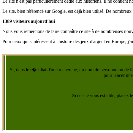
Le site n'est pas particulièrement dédié aux historiens. Il ne contient
Le site, bien référencé sur Google, est déjà bien utilisé. De nombreux
1389 visiteurs aujourd'hui
Nous vous remercions de faire connaître ce site à de nombreuses nouvel
Pour ceux qui s'intéressent à l'histoire des jeux d'argent en Europe, j
Si, dans le r�sultat d'une recherche, un nom de personne ou de lie
pour lancer une
Si ce site vous est utile, placez