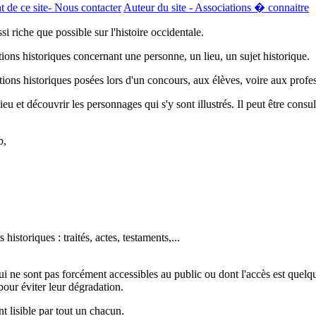
de ce site- Nous contacter
Auteur du site - Associations � connaitre
i riche que possible sur l'histoire occidentale.
ations historiques concernant une personne, un lieu, un sujet historique.
tions historiques posées lors d'un concours, aux élèves, voire aux profe
lieu et découvrir les personnages qui s'y sont illustrés. Il peut être consul
b,
istoriques : traités, actes, testaments,...
i ne sont pas forcément accessibles au public ou dont l'accès est quelque
our éviter leur dégradation.
t lisible par tout un chacun.