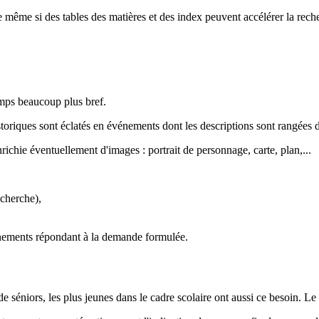
 même si des tables des matières et des index peuvent accélérer la rech
emps beaucoup plus bref.
historiques sont éclatés en événements dont les descriptions sont rangée
ichie éventuellement d'images : portrait de personnage, carte, plan,...
echerche),
événements répondant à la demande formulée.
e de séniors, les plus jeunes dans le cadre scolaire ont aussi ce besoin. L