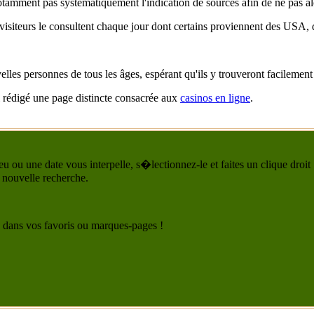
 notamment pas systématiquement l'indication de sources afin de ne pas a
 visiteurs le consultent chaque jour dont certains proviennent des USA, 
les personnes de tous les âges, espérant qu'ils y trouveront facilement 
'ai rédigé une page distincte consacrée aux
casinos en ligne
.
u ou une date vous interpelle, s�lectionnez-le et faites un clique droit
 nouvelle recherche.
 le dans vos favoris ou marques-pages !