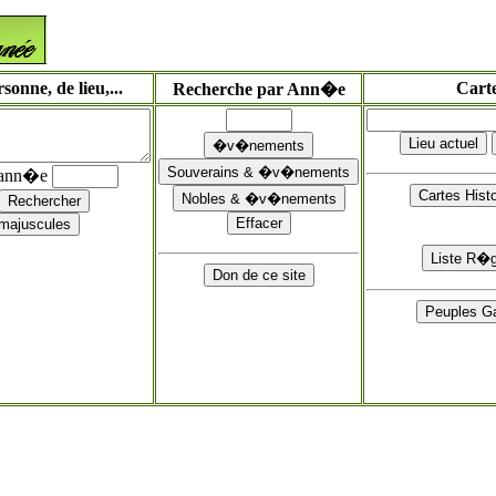
onne, de lieu,...
Cart
Recherche par Ann�e
'ann�e